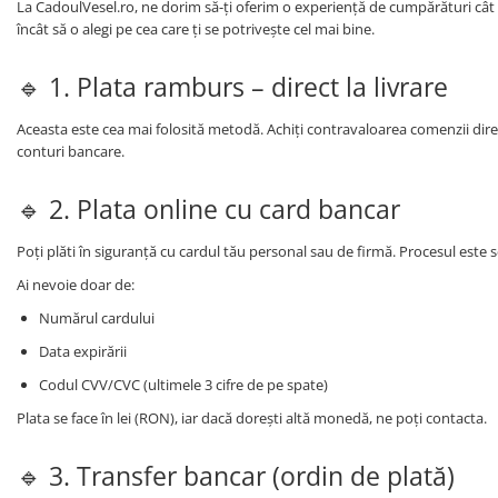
CADOU PROFESORI
CEASURI BARBĂTI
La CadoulVesel.ro, ne dorim să-ți oferim o experiență de cumpărături cât m
încât să o alegi pe cea care ți se potrivește cel mai bine.
CADOU NAȘI
BRATARI DAMĂ
🔹 1. Plata ramburs – direct la livrare
PORTOFELE DAMĂ
Aceasta este cea mai folosită metodă. Achiți contravaloarea comenzii direct
GENTI DAMĂ
conturi bancare.
RUCSACURI DAMĂ
🔹 2. Plata online cu card bancar
CURELE DAMĂ
OCHELARI DE SOARE DAMĂ
Poți plăti în siguranță cu cardul tău personal sau de firmă. Procesul este s
Ai nevoie doar de:
Numărul cardului
Data expirării
Codul CVV/CVC (ultimele 3 cifre de pe spate)
Plata se face în lei (RON), iar dacă dorești altă monedă, ne poți contacta.
🔹 3. Transfer bancar (ordin de plată)