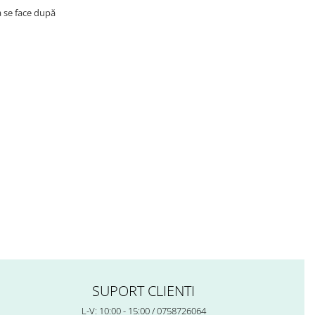
a se face după
SUPORT CLIENTI
L-V: 10:00 - 15:00 / 0758726064