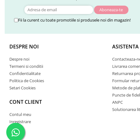
Fii la curent cu toate promotiile si produsele noi din magazin!
DESPRE NOI
ASISTENTA
Despre noi
Contacteaza-n
Termeni si conditii
Livrarea comen
Confidentialitate
Returnarea pr
Politica de Cookies
Formular retur
Setari Cookies
Metode de pla
Puncte de fidel
CONT CLIENT
ANPC
Solutionarea lit
Contul meu
Inregistrare