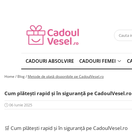
CADOURI FEMEI
CADOURI BARBATI
CADOU SOȚIE
CADOU SOȚ
CADOU MAMĂ
CADOU IUBIT
CADOU IUBITĂ
CADOU TATĂ
CADOU FIICĂ
CADOU FIU
CADOURI ABSOLVIRE
CADOURI FEMEI
C
CADOU SORĂ
BRĂȚĂRI BĂRBAȚI
Home /
Blog /
Metode de plată disponibile pe CadoulVesel.ro
CADOU NEPOATĂ
PORTOFELE BĂRBAȚI
CADOU PRIETENĂ
CURELE BĂRBAȚI
Cum plătești rapid și în siguranță pe CadoulVesel.ro
CADOU BUNICĂ
GENTI BĂRBAȚI
CADOU SOACRĂ
RUCSACURI BĂRBAȚI
06 Iunie 2025
CADOU NORĂ
OCHELARI DE SOARE BĂRBAȚI
CADOU FINĂ
BRETELE
🛒 Cum plătești rapid și în siguranță pe CadoulVesel.ro