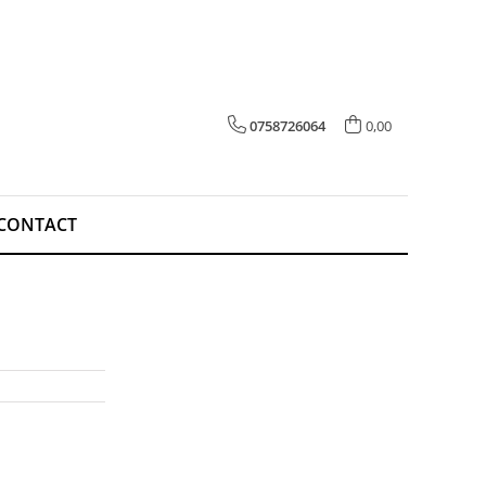
0758726064
0,00
CONTACT