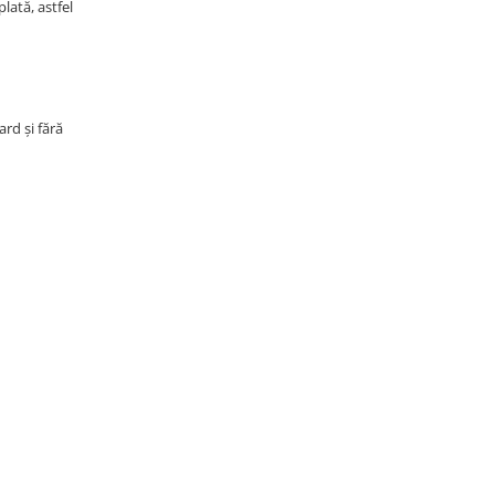
lată, astfel
rd și fără