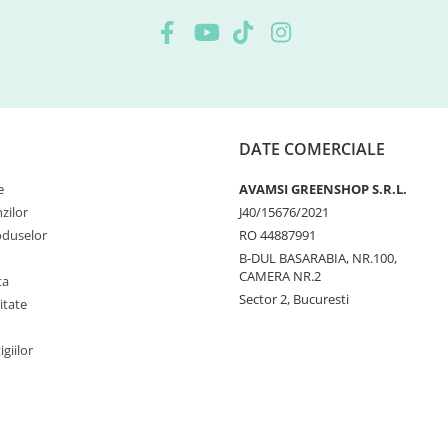
DATE COMERCIALE
e
AVAMSI GREENSHOP S.R.L.
zilor
J40/15676/2021
oduselor
RO 44887991
B-DUL BASARABIA, NR.100,
CAMERA NR.2
ta
Sector 2, Bucuresti
itate
igiilor