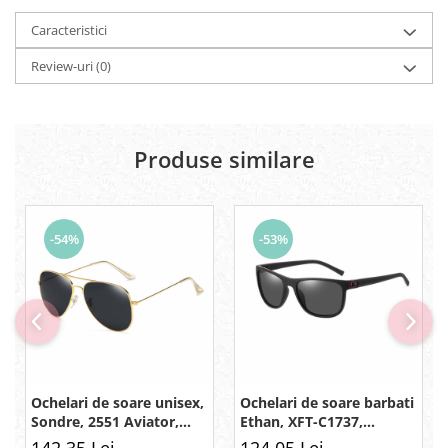
Caracteristici
Review-uri
(0)
Produse similare
-54%
-53%
Ochelari de soare unisex,
Ochelari de soare barbati
Sondre, 2551 Aviator,
Ethan, XFT-C1737,
Polarizati, Negru-Auriu
Wayfarer, Polarizati,