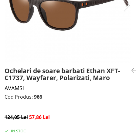
CADOU PROFESORI
CEASURI BARBĂTI
CADOU NAȘI
BRATARI DAMĂ
PORTOFELE DAMĂ
GENTI DAMĂ
RUCSACURI DAMĂ
CURELE DAMĂ
OCHELARI DE SOARE DAMĂ
Ochelari de soare barbati Ethan XFT-
C1737, Wayfarer, Polarizati, Maro
AVAMSI
Cod Produs:
966
124,05 Lei
57,86 Lei
IN STOC