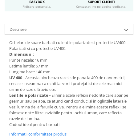
EASYBOX
SUPORT CLIENTI
Ridicare personala.
Contactati-ne pe pagina dedicata.
Descriere
Ochelari de soare barbati cu lentile polarizate si protectie UV400 -
Polarizati si cu protectie UV400.
Dimensiuni:
Punte nazala: 16 mm
Latime lentila: 57 mm
Lungime brat: 140 mm
UV 400
- Aceasta blocheaza razele de pana la 400 de nanometrii,
ceea ce inseamna ca ochii tai vor fi protejati si de cele mai mici
urme de raze ultraviolete.
Lentilele polarizate -
Elimina acele reflexii nedorite care apar pe
geamuri sau pe apa, ca atunci cand conduci si in oglinzile laterale
vezi lumina de la farurile cuiva. Pentru a elimina aceste reflexii se
folosesc niste filtre invizibile pentru ochiul uman, care reflecta
razele de lumina.
Cadoul ideal pentru barbati
Informatii conformitate produs