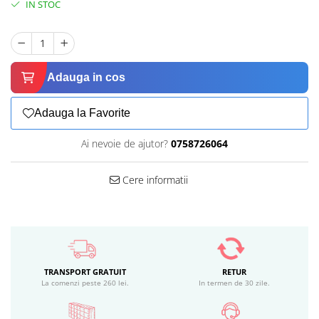
IN STOC
Adauga in cos
Adauga la Favorite
Ai nevoie de ajutor?
0758726064
Cere informatii
TRANSPORT GRATUIT
RETUR
La comenzi peste 260 lei.
In termen de 30 zile.