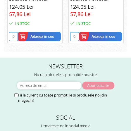
Wayfarer, Polarizati,
Wayfarer, Polarizati,
124,05 Lei
124,05 Lei
Negru
Maro
57,86 Lei
57,86 Lei
IN STOC
IN STOC
Adauga in cos
Adauga in cos
NEWSLETTER
Nu rata ofertele si promotiile noastre
Fii la curent cu toate promotiile si produsele noi din
magazin!
SOCIAL
Urmareste-ne in social media