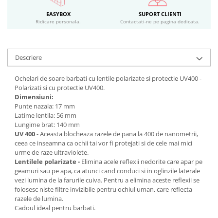
EASYBOX
SUPORT CLIENTI
Ridicare personala.
Contactati-ne pe pagina dedicata.
Descriere
Ochelari de soare barbati cu lentile polarizate si protectie UV400 -
Polarizati si cu protectie UV400.
Dimensiuni:
Punte nazala: 17 mm
Latime lentila: 56 mm
Lungime brat: 140 mm
UV 400
- Aceasta blocheaza razele de pana la 400 de nanometrii,
ceea ce inseamna ca ochii tai vor fi protejati si de cele mai mici
urme de raze ultraviolete.
Lentilele polarizate -
Elimina acele reflexii nedorite care apar pe
geamuri sau pe apa, ca atunci cand conduci si in oglinzile laterale
vezi lumina de la farurile cuiva. Pentru a elimina aceste reflexii se
folosesc niste filtre invizibile pentru ochiul uman, care reflecta
razele de lumina.
Cadoul ideal pentru barbati.