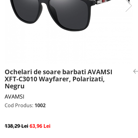
CADOU PROFESORI
CEASURI BARBĂTI
CADOU NAȘI
BRATARI DAMĂ
PORTOFELE DAMĂ
GENTI DAMĂ
RUCSACURI DAMĂ
CURELE DAMĂ
OCHELARI DE SOARE DAMĂ
Ochelari de soare barbati AVAMSI
XFT-C3010 Wayfarer, Polarizati,
Negru
AVAMSI
Cod Produs:
1002
138,29 Lei
63,96 Lei