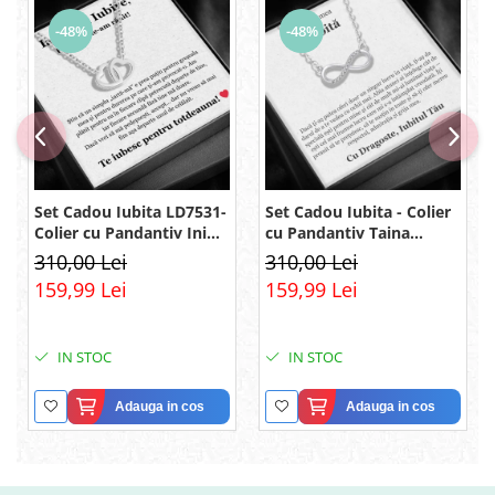
-48%
-48%
Set Cadou Iubita LD7531-
Set Cadou Iubita - Colier
Colier cu Pandantiv Inimi
cu Pandantiv Taina
Pereche din Argint 925
Infinitului din Argint 925
310,00 Lei
310,00 Lei
placat cu rodiu, Cutie
placat cu rodiu, Cutie
159,99 Lei
159,99 Lei
Elegantă și Felicitare
Elegantă și Mesaj
IN STOC
IN STOC
Adauga in cos
Adauga in cos