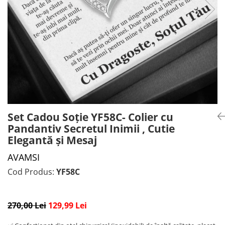
CADOU PROFESORI
CEASURI BARBĂTI
CADOU NAȘI
BRATARI DAMĂ
PORTOFELE DAMĂ
GENTI DAMĂ
RUCSACURI DAMĂ
CURELE DAMĂ
OCHELARI DE SOARE DAMĂ
Set Cadou Soție YF58C- Colier cu
Pandantiv Secretul Inimii , Cutie
Elegantă și Mesaj
AVAMSI
Cod Produs:
YF58C
270,00 Lei
129,99 Lei