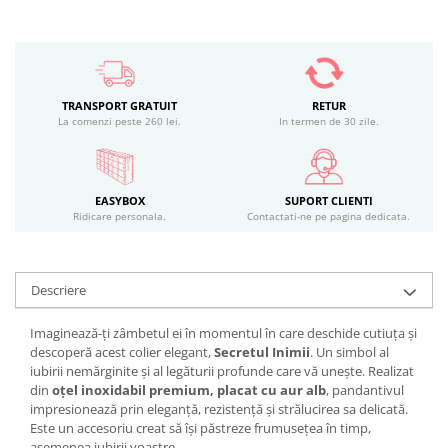
TRANSPORT GRATUIT
RETUR
La comenzi peste 260 lei.
In termen de 30 zile.
EASYBOX
SUPORT CLIENTI
Ridicare personala.
Contactati-ne pe pagina dedicata.
Descriere
Imaginează-ți zâmbetul ei în momentul în care deschide cutiuța și
descoperă acest colier elegant,
Secretul Inimii
. Un simbol al
iubirii nemărginite și al legăturii profunde care vă unește. Realizat
din
oțel inoxidabil premium, placat cu aur alb
, pandantivul
impresionează prin eleganță, rezistență și strălucirea sa delicată.
Este un accesoriu creat să își păstreze frumusețea în timp,
asemenea iubirii voastre.