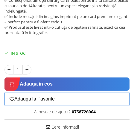
✅ Confecționat din oțel chirurgical (inoxidabil) de înaltă calitate, placat
cu aur alb de 14 karate, pentru un aspect elegant și o rezistență
îndelungată.
✅ Include mesajul din imagine, imprimat pe un card premium elegant
– perfect pentru a fi oferit cadou.
✅ Produsul este livrat într-o cutiuță de bijuterii rafinată, exact ca cea
prezentată în fotografie.
IN STOC
Adauga in cos
Adauga la Favorite
Ai nevoie de ajutor?
0758726064
Cere informatii