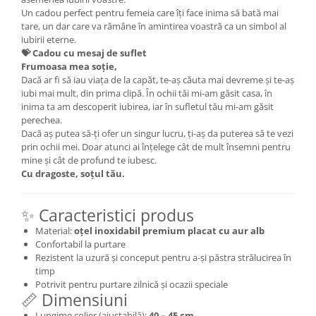
Un cadou perfect pentru femeia care îți face inima să bată mai
tare, un dar care va rămâne în amintirea voastră ca un simbol al
iubirii eterne.
💝 Cadou cu mesaj de suflet
Frumoasa mea soție,
Dacă ar fi să iau viața de la capăt, te-aș căuta mai devreme și te-aș
iubi mai mult, din prima clipă. În ochii tăi mi-am găsit casa, în
inima ta am descoperit iubirea, iar în sufletul tău mi-am găsit
perechea.
Dacă aș putea să-ți ofer un singur lucru, ți-aș da puterea să te vezi
prin ochii mei. Doar atunci ai înțelege cât de mult însemni pentru
mine și cât de profund te iubesc.
Cu dragoste, soțul tău.
✨ Caracteristici produs
Material:
oțel inoxidabil premium placat cu aur alb
Confortabil la purtare
Rezistent la uzură și conceput pentru a-și păstra strălucirea în
timp
Potrivit pentru purtare zilnică și ocazii speciale
📏 Dimensiuni
Lungime colier (ajustabilă):
40 – 45 cm