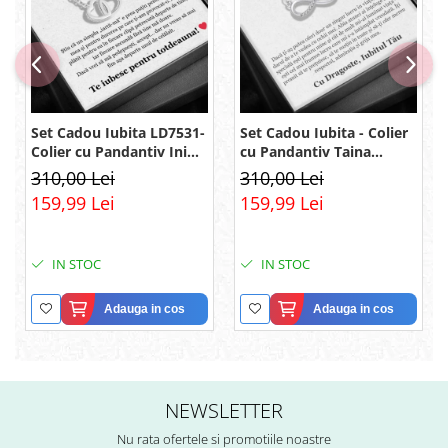
Set Cadou Iubita LD7531-
Set Cadou Iubita - Colier
Colier cu Pandantiv Inimi
cu Pandantiv Taina
Pereche din Argint 925
Infinitului din Argint 925
310,00 Lei
310,00 Lei
placat cu rodiu, Cutie
placat cu rodiu, Cutie
159,99 Lei
159,99 Lei
Elegantă și Felicitare
Elegantă și Mesaj
IN STOC
IN STOC
Adauga in cos
Adauga in cos
NEWSLETTER
Nu rata ofertele si promotiile noastre