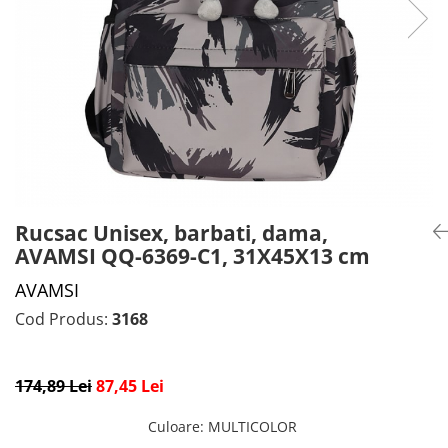
CADOU PROFESORI
CEASURI BARBĂTI
CADOU NAȘI
BRATARI DAMĂ
PORTOFELE DAMĂ
GENTI DAMĂ
RUCSACURI DAMĂ
CURELE DAMĂ
OCHELARI DE SOARE DAMĂ
Rucsac Unisex, barbati, dama,
AVAMSI QQ-6369-C1, 31X45X13 cm
AVAMSI
Cod Produs:
3168
174,89 Lei
87,45 Lei
Culoare
:
MULTICOLOR