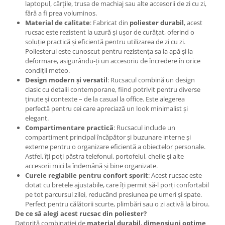
laptopul, cărțile, trusa de machiaj sau alte accesorii de zi cu zi,
fără a fi prea voluminos.
Material de calitate
: Fabricat din
poliester durabil
, acest
rucsac este rezistent la uzură și ușor de curățat, oferind o
soluție practică și eficientă pentru utilizarea de zi cu zi.
Poliesterul este cunoscut pentru rezistența sa la apă și la
deformare, asigurându-ți un accesoriu de încredere în orice
condiții meteo.
Design modern și versatil
: Rucsacul combină un design
clasic cu detalii contemporane, fiind potrivit pentru diverse
ținute și contexte – de la casual la office. Este alegerea
perfectă pentru cei care apreciază un look minimalist și
elegant.
Compartimentare practică
: Rucsacul include un
compartiment principal încăpător și buzunare interne și
externe pentru o organizare eficientă a obiectelor personale.
Astfel, îți poți păstra telefonul, portofelul, cheile și alte
accesorii mici la îndemână și bine organizate.
Curele reglabile pentru confort sporit
: Acest rucsac este
dotat cu bretele ajustabile, care îți permit să-l porți confortabil
pe tot parcursul zilei, reducând presiunea pe umeri și spate.
Perfect pentru călătorii scurte, plimbări sau o zi activă la birou.
De ce să alegi acest rucsac din poliester?
Datorită combinației de
material durabil
,
dimensiuni optime