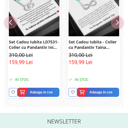
Set Cadou Iubita LD7531-
Set Cadou Iubita - Colier
Colier cu Pandantiv Inimi
cu Pandantiv Taina
Pereche din Argint 925
Infinitului din Argint 925
310,00 Lei
310,00 Lei
placat cu rodiu, Cutie
placat cu rodiu, Cutie
159,99 Lei
159,99 Lei
Elegantă și Felicitare
Elegantă și Mesaj
IN STOC
IN STOC
Adauga in cos
Adauga in cos
NEWSLETTER