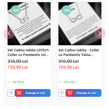
-48%
-48%
Set Cadou Iubita LD7531-
Set Cadou Iubita - Colier
Colier cu Pandantiv Inimi
cu Pandantiv Taina
Pereche din Argint 925
Infinitului din Argint 925
310,00 Lei
310,00 Lei
placat cu rodiu, Cutie
placat cu rodiu, Cutie
159,99 Lei
159,99 Lei
Elegantă și Felicitare
Elegantă și Mesaj
IN STOC
IN STOC
Adauga in cos
Adauga in cos