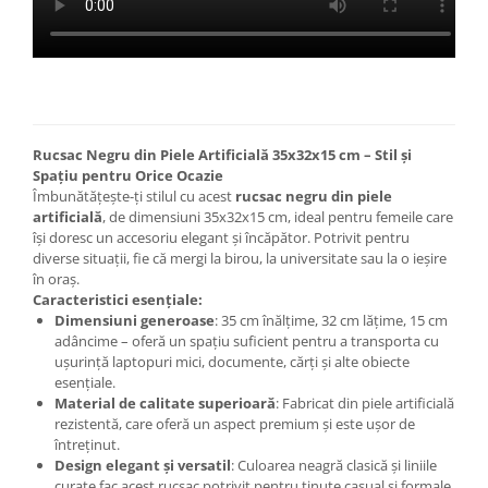
Rucsac Negru din Piele Artificială 35x32x15 cm – Stil și
Spațiu pentru Orice Ocazie
Îmbunătățește-ți stilul cu acest
rucsac negru din piele
artificială
, de dimensiuni 35x32x15 cm, ideal pentru femeile care
își doresc un accesoriu elegant și încăpător. Potrivit pentru
diverse situații, fie că mergi la birou, la universitate sau la o ieșire
în oraș.
Caracteristici esențiale:
Dimensiuni generoase
: 35 cm înălțime, 32 cm lățime, 15 cm
adâncime – oferă un spațiu suficient pentru a transporta cu
ușurință laptopuri mici, documente, cărți și alte obiecte
esențiale.
Material de calitate superioară
: Fabricat din piele artificială
rezistentă, care oferă un aspect premium și este ușor de
întreținut.
Design elegant și versatil
: Culoarea neagră clasică și liniile
curate fac acest rucsac potrivit pentru ținute casual și formale.