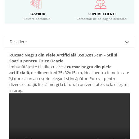
EASYBOX
SUPORT CLIENTI
Ridicare personala.
Contactati-ne pe pagina dedicata.
Descriere
Rucsac Negru din Piele Artificială 35x32x15 cm – Stil și
Spațiu pentru Orice Ocazie
Îmbunătățește-ți stilul cu acest
rucsac negru din piele
artificială
, de dimensiuni 35x32x15 cm, ideal pentru femeile care
își doresc un accesoriu elegant și încăpător. Potrivit pentru
diverse situații, fie că mergi la birou, la universitate sau la o ieșire
în oraș.