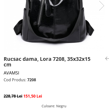
CADOU PROFESORI
CEASURI BARBĂTI
CADOU NAȘI
BRATARI DAMĂ
PORTOFELE DAMĂ
GENTI DAMĂ
RUCSACURI DAMĂ
CURELE DAMĂ
OCHELARI DE SOARE DAMĂ
Rucsac dama, Lora 7208, 35x32x15
cm
AVAMSI
Cod Produs:
7208
228,78 Lei
151,50 Lei
Culoare
:
Negru