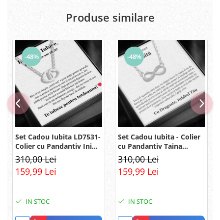
Produse similare
-48%
-48%
Set Cadou Iubita LD7531-
Set Cadou Iubita - Colier
Colier cu Pandantiv Inimi
cu Pandantiv Taina
Pereche din Argint 925
Infinitului din Argint 925
310,00 Lei
310,00 Lei
placat cu rodiu, Cutie
placat cu rodiu, Cutie
159,99 Lei
159,99 Lei
Elegantă și Felicitare
Elegantă și Mesaj
IN STOC
IN STOC