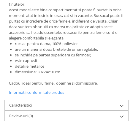
tinutelor.
Acest model este bine compartimentat si poate fi purtat in orice
moment, atat in iesirile in oras, cat si in vacante. Rucsacul poate fi
purtat cu incredere de orice femeie, indiferent de varsta. Chiar
daca suntem obisnuiti ca marea majoritate ce adopta acest
accesoriu sa fie adolescentele, rucsacurile pentru femei sunt o
alegere confortabila si eleganta .
rucsac pentru dama, 100% poliester
are un maner si doua bretele de umar reglabile;
se inchide pe partea superioara cu fermoar;
este captusit;
detaliile metalice
dimensiune: 30x24x16 cm
Cadoul ideal pentru femei, doamne si domnisoare.
Informatii conformitate produs
Caracteristici
Review-uri
(0)