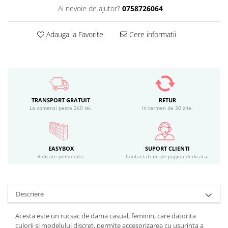
Ai nevoie de ajutor?
0758726064
Adauga la Favorite
Cere informatii
TRANSPORT GRATUIT
RETUR
La comenzi peste 260 lei.
In termen de 30 zile.
EASYBOX
SUPORT CLIENTI
Ridicare personala.
Contactati-ne pe pagina dedicata.
Descriere
Acesta este un rucsac de dama casual, feminin, care datorita
culorii si modelului discret, permite accesorizarea cu usurinta a