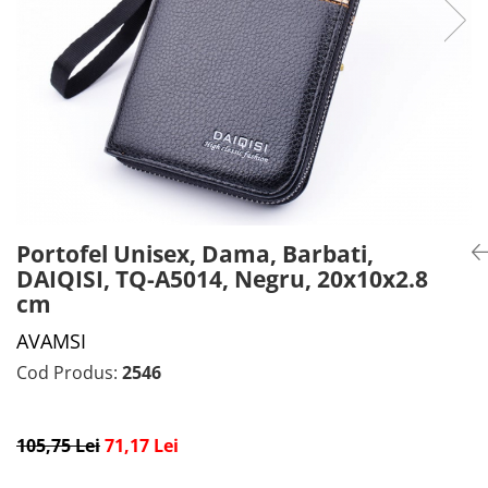
CADOU PROFESORI
CEASURI BARBĂTI
CADOU NAȘI
BRATARI DAMĂ
PORTOFELE DAMĂ
GENTI DAMĂ
RUCSACURI DAMĂ
CURELE DAMĂ
OCHELARI DE SOARE DAMĂ
Portofel Unisex, Dama, Barbati,
DAIQISI, TQ-A5014, Negru, 20x10x2.8
cm
AVAMSI
Cod Produs:
2546
105,75 Lei
71,17 Lei