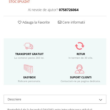
STOC EPUIZAT
Ai nevoie de ajutor?
0758726064
Adauga la Favorite
Cere informatii
TRANSPORT GRATUIT
RETUR
La comenzi peste 260 lei.
In termen de 30 zile.
EASYBOX
SUPORT CLIENTI
Ridicare personala.
Contactati-ne pe pagina dedicata.
Descriere
Portofelul de la brandul DAIQISI este intruchiparea stilului!