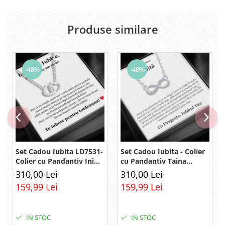
Produse similare
-48%
-48%
Set Cadou Iubita LD7531-
Set Cadou Iubita - Colier
Colier cu Pandantiv Inimi
cu Pandantiv Taina
Pereche din Argint 925
Infinitului din Argint 925
310,00 Lei
310,00 Lei
placat cu rodiu, Cutie
placat cu rodiu, Cutie
159,99 Lei
159,99 Lei
Elegantă și Felicitare
Elegantă și Mesaj
IN STOC
IN STOC