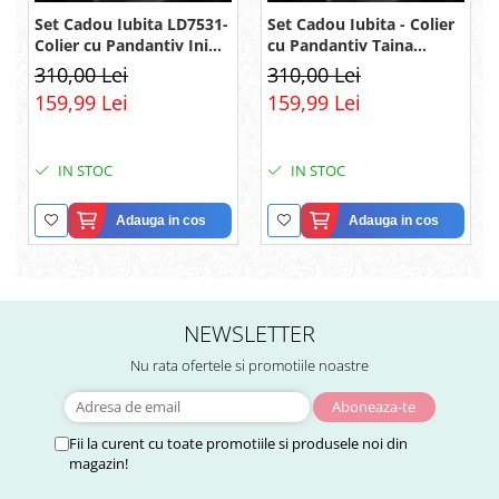
Set Cadou Iubita LD7531-
Set Cadou Iubita - Colier
Colier cu Pandantiv Inimi
cu Pandantiv Taina
Pereche din Argint 925
Infinitului din Argint 925
310,00 Lei
310,00 Lei
placat cu rodiu, Cutie
placat cu rodiu, Cutie
159,99 Lei
159,99 Lei
Elegantă și Felicitare
Elegantă și Mesaj
IN STOC
IN STOC
Adauga in cos
Adauga in cos
NEWSLETTER
Nu rata ofertele si promotiile noastre
Fii la curent cu toate promotiile si produsele noi din
magazin!