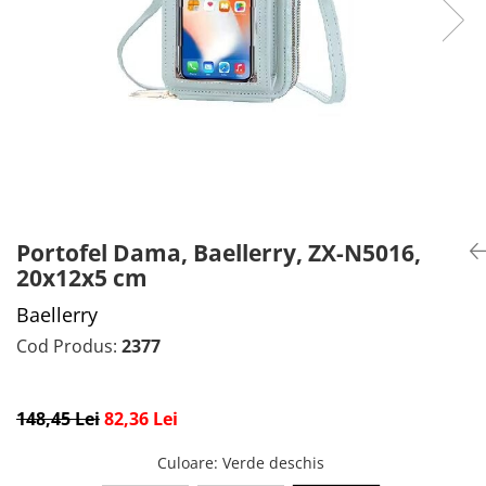
CADOU PROFESORI
CEASURI BARBĂTI
CADOU NAȘI
BRATARI DAMĂ
PORTOFELE DAMĂ
GENTI DAMĂ
RUCSACURI DAMĂ
CURELE DAMĂ
OCHELARI DE SOARE DAMĂ
Portofel Dama, Baellerry, ZX-N5016,
20x12x5 cm
Baellerry
Cod Produs:
2377
148,45 Lei
82,36 Lei
Culoare
: Verde deschis