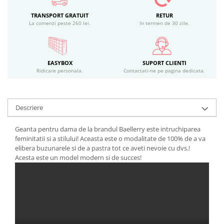
TRANSPORT GRATUIT
RETUR
La comenzi peste 260 lei.
In termen de 30 zile.
EASYBOX
SUPORT CLIENTI
Ridicare personala.
Contactati-ne pe pagina dedicata.
Descriere
Geanta pentru dama de la brandul Baellerry este intruchiparea
feminitatii si a stilului! Aceasta este o modalitate de 100% de a va
elibera buzunarele si de a pastra tot ce aveti nevoie cu dvs.!
Acesta este un model modern si de succes!