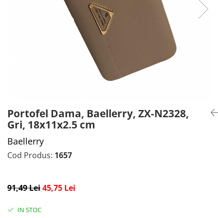
CADOU PROFESORI
CEASURI BARBĂTI
CADOU NAȘI
BRATARI DAMĂ
PORTOFELE DAMĂ
GENTI DAMĂ
RUCSACURI DAMĂ
CURELE DAMĂ
OCHELARI DE SOARE DAMĂ
Portofel Dama, Baellerry, ZX-N2328,
Gri, 18x11x2.5 cm
Baellerry
Cod Produs:
1657
91,49 Lei
45,75 Lei
IN STOC