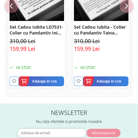
Set Cadou Iubita LD7531-
Set Cadou Iubita - Colier
Colier cu Pandantiv Inimi
cu Pandantiv Taina
Pereche din Argint 925
Infinitului din Argint 925
310,00 Lei
310,00 Lei
placat cu rodiu, Cutie
placat cu rodiu, Cutie
159,99 Lei
159,99 Lei
Elegantă și Felicitare
Elegantă și Mesaj
IN STOC
IN STOC
Adauga in cos
Adauga in cos
NEWSLETTER
Nu rata ofertele si promotiile noastre