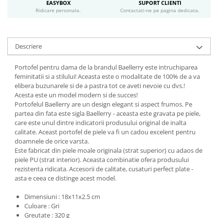
EASYBOX
SUPORT CLIENTI
Ridicare personala.
Contactati-ne pe pagina dedicata.
Descriere
Portofel pentru dama de la brandul Baellerry este intruchiparea
feminitatii si a stilului! Aceasta este o modalitate de 100% de a va
elibera buzunarele si de a pastra tot ce aveti nevoie cu dvs.!
Acesta este un model modern si de succes!
Portofelul Baellerry are un design elegant si aspect frumos. Pe
partea din fata este sigla Baellerry - aceasta este gravata pe piele,
care este unul dintre indicatorii produsului original de inalta
calitate. Aceast portofel de piele va fi un cadou excelent pentru
doamnele de orice varsta.
Este fabricat din piele moale originala (strat superior) cu adaos de
piele PU (strat interior). Aceasta combinatie ofera produsului
rezistenta ridicata. Accesorii de calitate, cusaturi perfect plate -
asta e ceea ce distinge acest model.
Dimensiuni : 18x11x2.5 cm
Culoare : Gri
Greutate : 320 g