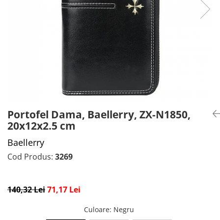
CADOU PROFESORI
CEASURI BARBĂTI
CADOU NAȘI
BRATARI DAMĂ
PORTOFELE DAMĂ
GENTI DAMĂ
RUCSACURI DAMĂ
CURELE DAMĂ
OCHELARI DE SOARE DAMĂ
Portofel Dama, Baellerry, ZX-N1850,
20x12x2.5 cm
Baellerry
Cod Produs:
3269
140,32 Lei
71,17 Lei
Culoare
: Negru