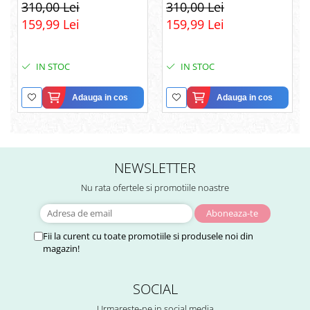
Pereche din Argint 925
Infinitului din Argint 925
310,00 Lei
310,00 Lei
placat cu rodiu, Cutie
placat cu rodiu, Cutie
159,99 Lei
159,99 Lei
Elegantă și Felicitare
Elegantă și Mesaj
IN STOC
IN STOC
Adauga in cos
Adauga in cos
NEWSLETTER
Nu rata ofertele si promotiile noastre
Fii la curent cu toate promotiile si produsele noi din
magazin!
SOCIAL
Urmareste-ne in social media