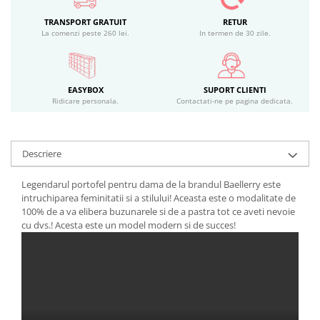
TRANSPORT GRATUIT
RETUR
La comenzi peste 260 lei.
In termen de 30 zile.
EASYBOX
SUPORT CLIENTI
Ridicare personala.
Contactati-ne pe pagina dedicata.
Descriere
Legendarul portofel pentru dama de la brandul Baellerry este
intruchiparea feminitatii si a stilului! Aceasta este o modalitate de
100% de a va elibera buzunarele si de a pastra tot ce aveti nevoie
cu dvs.! Acesta este un model modern si de succes!