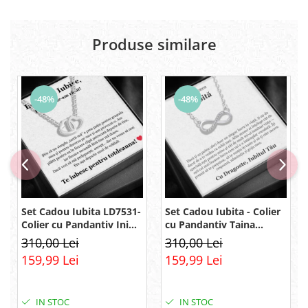
Produse similare
-48%
-48%
Set Cadou Iubita LD7531-
Set Cadou Iubita - Colier
Colier cu Pandantiv Inimi
cu Pandantiv Taina
Pereche din Argint 925
Infinitului din Argint 925
310,00 Lei
310,00 Lei
placat cu rodiu, Cutie
placat cu rodiu, Cutie
159,99 Lei
159,99 Lei
Elegantă și Felicitare
Elegantă și Mesaj
IN STOC
IN STOC