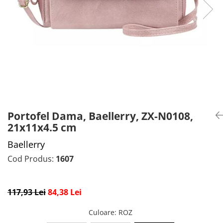
CADOU PROFESORI
CEASURI BARBĂTI
CADOU NAȘI
BRATARI DAMĂ
PORTOFELE DAMĂ
GENTI DAMĂ
RUCSACURI DAMĂ
CURELE DAMĂ
OCHELARI DE SOARE DAMĂ
Portofel Dama, Baellerry, ZX-N0108,
21x11x4.5 cm
Baellerry
Cod Produs:
1607
117,93 Lei
84,38 Lei
Culoare
: ROZ