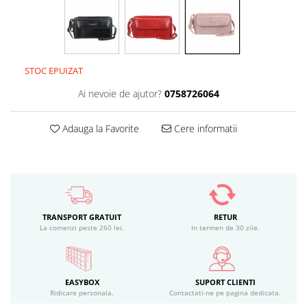
STOC EPUIZAT
Ai nevoie de ajutor?
0758726064
Adauga la Favorite
Cere informatii
TRANSPORT GRATUIT
RETUR
La comenzi peste 260 lei.
In termen de 30 zile.
EASYBOX
SUPORT CLIENTI
Ridicare personala.
Contactati-ne pe pagina dedicata.