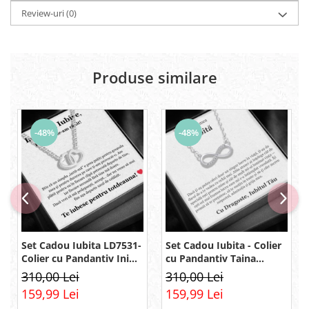
Review-uri
(0)
Produse similare
-48%
-48%
Set Cadou Iubita LD7531-
Set Cadou Iubita - Colier
Colier cu Pandantiv Inimi
cu Pandantiv Taina
Pereche din Argint 925
Infinitului din Argint 925
310,00 Lei
310,00 Lei
placat cu rodiu, Cutie
placat cu rodiu, Cutie
159,99 Lei
159,99 Lei
Elegantă și Felicitare
Elegantă și Mesaj