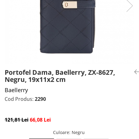
CADOU PROFESORI
CEASURI BARBĂTI
CADOU NAȘI
BRATARI DAMĂ
PORTOFELE DAMĂ
GENTI DAMĂ
RUCSACURI DAMĂ
CURELE DAMĂ
OCHELARI DE SOARE DAMĂ
Portofel Dama, Baellerry, ZX-8627,
Negru, 19x11x2 cm
Baellerry
Cod Produs:
2290
121,81 Lei
66,08 Lei
Culoare
: Negru