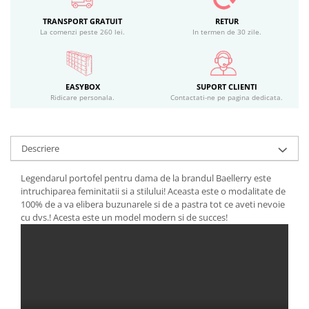
TRANSPORT GRATUIT
RETUR
La comenzi peste 260 lei.
In termen de 30 zile.
EASYBOX
SUPORT CLIENTI
Ridicare personala.
Contactati-ne pe pagina dedicata.
Descriere
Legendarul portofel pentru dama de la brandul Baellerry este
intruchiparea feminitatii si a stilului! Aceasta este o modalitate de
100% de a va elibera buzunarele si de a pastra tot ce aveti nevoie
cu dvs.! Acesta este un model modern si de succes!