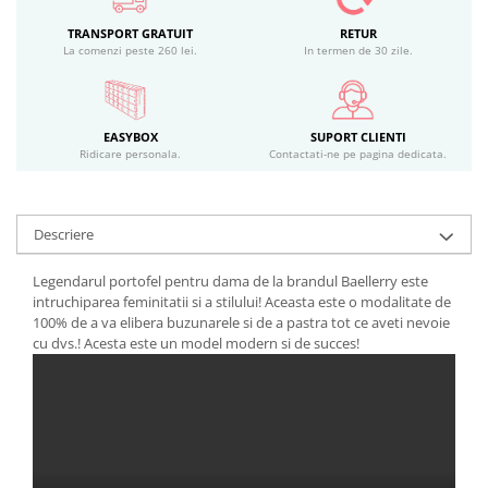
TRANSPORT GRATUIT
RETUR
La comenzi peste 260 lei.
In termen de 30 zile.
EASYBOX
SUPORT CLIENTI
Ridicare personala.
Contactati-ne pe pagina dedicata.
Descriere
Legendarul portofel pentru dama de la brandul Baellerry este
intruchiparea feminitatii si a stilului! Aceasta este o modalitate de
100% de a va elibera buzunarele si de a pastra tot ce aveti nevoie
cu dvs.! Acesta este un model modern si de succes!