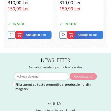
Pereche din Argint 925
Infinitului din Argint 925
310,00 Lei
310,00 Lei
placat cu rodiu, Cutie
placat cu rodiu, Cutie
159,99 Lei
159,99 Lei
Elegantă și Felicitare
Elegantă și Mesaj
IN STOC
IN STOC
Adauga in cos
Adauga in cos
NEWSLETTER
Nu rata ofertele si promotiile noastre
Fii la curent cu toate promotiile si produsele noi din
magazin!
SOCIAL
Urmareste-ne in social media