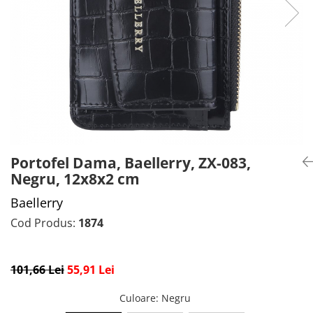
CADOU PROFESORI
CEASURI BARBĂTI
CADOU NAȘI
BRATARI DAMĂ
PORTOFELE DAMĂ
GENTI DAMĂ
RUCSACURI DAMĂ
CURELE DAMĂ
OCHELARI DE SOARE DAMĂ
Portofel Dama, Baellerry, ZX-083,
Negru, 12x8x2 cm
Baellerry
Cod Produs:
1874
101,66 Lei
55,91 Lei
Culoare
: Negru