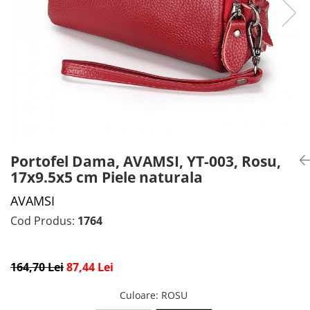
CADOU PROFESORI
CEASURI BARBĂTI
CADOU NAȘI
BRATARI DAMĂ
PORTOFELE DAMĂ
GENTI DAMĂ
RUCSACURI DAMĂ
CURELE DAMĂ
OCHELARI DE SOARE DAMĂ
Portofel Dama, AVAMSI, YT-003, Rosu,
17x9.5x5 cm Piele naturala
AVAMSI
Cod Produs:
1764
164,70 Lei
87,44 Lei
Culoare
: ROSU