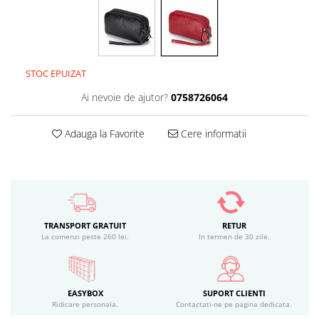
STOC EPUIZAT
Ai nevoie de ajutor?
0758726064
Adauga la Favorite
Cere informatii
TRANSPORT GRATUIT
RETUR
La comenzi peste 260 lei.
In termen de 30 zile.
EASYBOX
SUPORT CLIENTI
Ridicare personala.
Contactati-ne pe pagina dedicata.