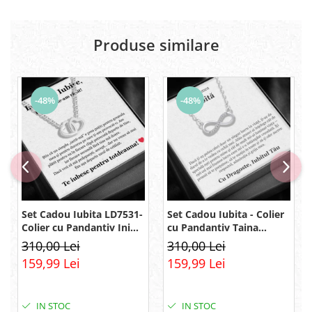
Produse similare
-48%
-48%
Set Cadou Iubita LD7531-
Set Cadou Iubita - Colier
Colier cu Pandantiv Inimi
cu Pandantiv Taina
Pereche din Argint 925
Infinitului din Argint 925
310,00 Lei
310,00 Lei
placat cu rodiu, Cutie
placat cu rodiu, Cutie
159,99 Lei
159,99 Lei
Elegantă și Felicitare
Elegantă și Mesaj
IN STOC
IN STOC