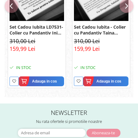
Set Cadou Iubita LD7531-
Set Cadou Iubita - Colier
Colier cu Pandantiv Inimi
cu Pandantiv Taina
Pereche din Argint 925
Infinitului din Argint 925
310,00 Lei
310,00 Lei
placat cu rodiu, Cutie
placat cu rodiu, Cutie
159,99 Lei
159,99 Lei
Elegantă și Felicitare
Elegantă și Mesaj
IN STOC
IN STOC
Adauga in cos
Adauga in cos
NEWSLETTER
Nu rata ofertele si promotiile noastre