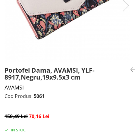
CADOU PROFESORI
CEASURI BARBĂTI
CADOU NAȘI
BRATARI DAMĂ
PORTOFELE DAMĂ
GENTI DAMĂ
RUCSACURI DAMĂ
CURELE DAMĂ
OCHELARI DE SOARE DAMĂ
Portofel Dama, AVAMSI, YLF-
8917,Negru,19x9.5x3 cm
AVAMSI
Cod Produs:
5061
150,49 Lei
70,16 Lei
IN STOC