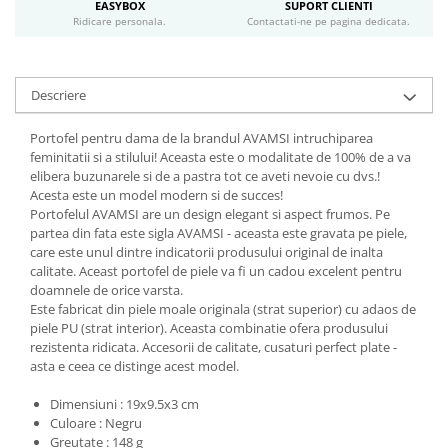
EASYBOX
SUPORT CLIENTI
Ridicare personala.
Contactati-ne pe pagina dedicata.
Descriere
Portofel pentru dama de la brandul AVAMSI intruchiparea
feminitatii si a stilului! Aceasta este o modalitate de 100% de a va
elibera buzunarele si de a pastra tot ce aveti nevoie cu dvs.!
Acesta este un model modern si de succes!
Portofelul AVAMSI are un design elegant si aspect frumos. Pe
partea din fata este sigla AVAMSI - aceasta este gravata pe piele,
care este unul dintre indicatorii produsului original de inalta
calitate. Aceast portofel de piele va fi un cadou excelent pentru
doamnele de orice varsta.
Este fabricat din piele moale originala (strat superior) cu adaos de
piele PU (strat interior). Aceasta combinatie ofera produsului
rezistenta ridicata. Accesorii de calitate, cusaturi perfect plate -
asta e ceea ce distinge acest model.
Dimensiuni : 19x9.5x3 cm
Culoare : Negru
Greutate : 148 g