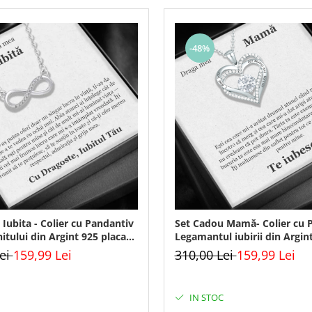
-48%
Iubita - Colier cu Pandantiv
Set Cadou Mamă- Colier cu 
nitului din Argint 925 placat
Legamantul iubirii din Argin
Cutie Elegantă și Mesaj
placat cu rodiu, Cutie Elegan
Lei
159,99 Lei
310,00 Lei
159,99 Lei
Mesaj
IN STOC