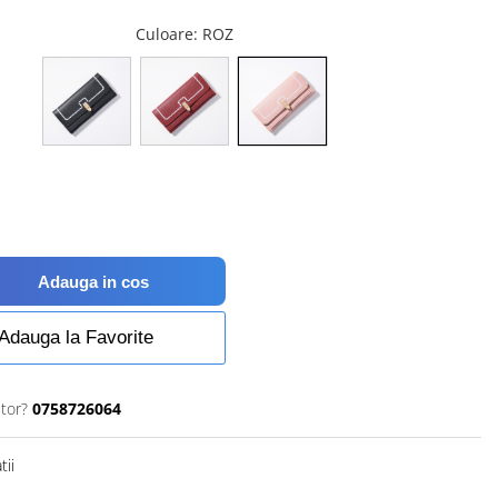
Culoare
: ROZ
Adauga in cos
Adauga la Favorite
utor?
0758726064
tii