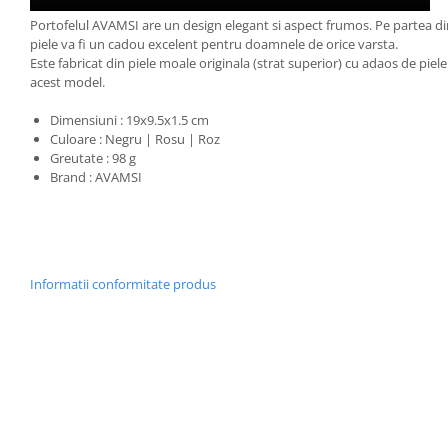
Portofelul AVAMSI are un design elegant si aspect frumos. Pe partea din f
piele va fi un cadou excelent pentru doamnele de orice varsta.
Este fabricat din piele moale originala (strat superior) cu adaos de piele
acest model.
Dimensiuni : 19x9.5x1.5 cm
Culoare : Negru | Rosu | Roz
Greutate : 98 g
Brand : AVAMSI
Informatii conformitate produs