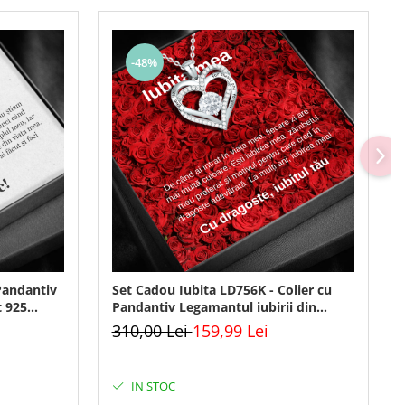
-48%
Pandantiv
Set Cadou Iubita LD756K - Colier cu
t 925
Pandantiv Legamantul iubirii din
tă și
Argint 925 placat cu rodiu, Cutie
310,00 Lei
159,99 Lei
Elegantă și Mesaj
IN STOC