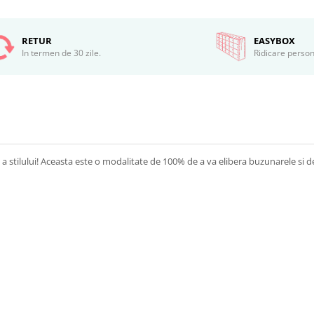
RETUR
EASYBOX
In termen de 30 zile.
Ridicare person
a stilului! Aceasta este o modalitate de 100% de a va elibera buzunarele si d