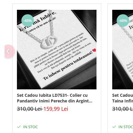
-48%
-48%
Set Cadou Iubita LD7531- Colier cu
Set Cadou 
Pandantiv Inimi Pereche din Argint
Taina Infi
925 placat cu rodiu, Cutie Elegantă și
cu rodiu, 
310,00 Lei
159,99 Lei
310,00 
Felicitare
IN STOC
IN STOC