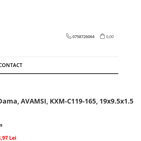
0758726064
0,00
CONTACT
 Dama, AVAMSI, KXM-C119-165, 19x9.5x1.5
9
,97 Lei