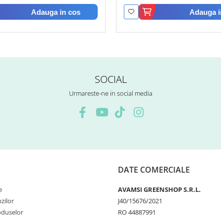
Adauga in cos
Adauga i
SOCIAL
Urmareste-ne in social media
DATE COMERCIALE
e
AVAMSI GREENSHOP S.R.L.
zilor
J40/15676/2021
oduselor
RO 44887991