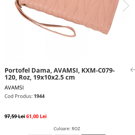
CADOU PROFESORI
CEASURI BARBĂTI
CADOU NAȘI
BRATARI DAMĂ
PORTOFELE DAMĂ
GENTI DAMĂ
RUCSACURI DAMĂ
CURELE DAMĂ
OCHELARI DE SOARE DAMĂ
Portofel Dama, AVAMSI, KXM-C079-
120, Roz, 19x10x2.5 cm
AVAMSI
Cod Produs:
1944
97,59 Lei
61,00 Lei
Culoare
: ROZ