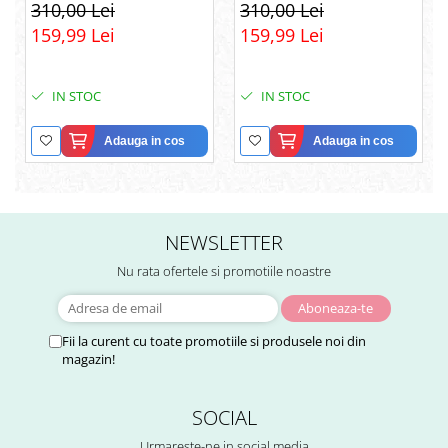
Pereche din Argint 925
Infinitului din Argint 925
310,00 Lei
310,00 Lei
placat cu rodiu, Cutie
placat cu rodiu, Cutie
159,99 Lei
159,99 Lei
Elegantă și Felicitare
Elegantă și Mesaj
IN STOC
IN STOC
Adauga in cos
Adauga in cos
NEWSLETTER
Nu rata ofertele si promotiile noastre
Fii la curent cu toate promotiile si produsele noi din
magazin!
SOCIAL
Urmareste-ne in social media