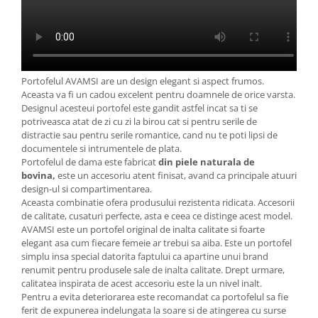
Portofelul AVAMSI are un design elegant si aspect frumos.
Aceasta va fi un cadou excelent pentru doamnele de orice varsta.
Designul acesteui portofel este gandit astfel incat sa ti se
potriveasca atat de zi cu zi la birou cat si pentru serile de
distractie sau pentru serile romantice, cand nu te poti lipsi de
documentele si intrumentele de plata.
Portofelul de dama este fabricat
din piele naturala de
bovina,
este un accesoriu atent finisat, avand ca principale atuuri
design-ul si compartimentarea.
Aceasta combinatie ofera produsului rezistenta ridicata. Accesorii
de calitate, cusaturi perfecte, asta e ceea ce distinge acest model.
AVAMSI este un portofel original de inalta calitate si foarte
elegant asa cum fiecare femeie ar trebui sa aiba. Este un portofel
simplu insa special datorita faptului ca apartine unui brand
renumit pentru produsele sale de inalta calitate. Drept urmare,
calitatea inspirata de acest accesoriu este la un nivel inalt.
Pentru a evita deteriorarea este recomandat ca portofelul sa fie
ferit de expunerea indelungata la soare si de atingerea cu surse