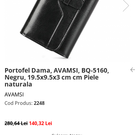
CADOU PROFESORI
CEASURI BARBĂTI
CADOU NAȘI
BRATARI DAMĂ
PORTOFELE DAMĂ
GENTI DAMĂ
RUCSACURI DAMĂ
CURELE DAMĂ
OCHELARI DE SOARE DAMĂ
Portofel Dama, AVAMSI, BQ-5160,
Negru, 19.5x9.5x3 cm cm Piele
naturala
AVAMSI
Cod Produs:
2248
280,64 Lei
140,32 Lei