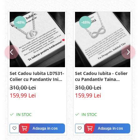
-48%
-48%
Set Cadou Iubita LD7531-
Set Cadou Iubita - Colier
Colier cu Pandantiv Inimi
cu Pandantiv Taina
Pereche din Argint 925
Infinitului din Argint 925
310,00 Lei
310,00 Lei
placat cu rodiu, Cutie
placat cu rodiu, Cutie
159,99 Lei
159,99 Lei
Elegantă și Felicitare
Elegantă și Mesaj
IN STOC
IN STOC
Adauga in cos
Adauga in cos