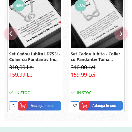
-48%
-48%
Set Cadou Iubita LD7531-
Set Cadou Iubita - Colier
Colier cu Pandantiv Inimi
cu Pandantiv Taina
Pereche din Argint 925
Infinitului din Argint 925
310,00 Lei
310,00 Lei
placat cu rodiu, Cutie
placat cu rodiu, Cutie
159,99 Lei
159,99 Lei
Elegantă și Felicitare
Elegantă și Mesaj
IN STOC
IN STOC
Adauga in cos
Adauga in cos