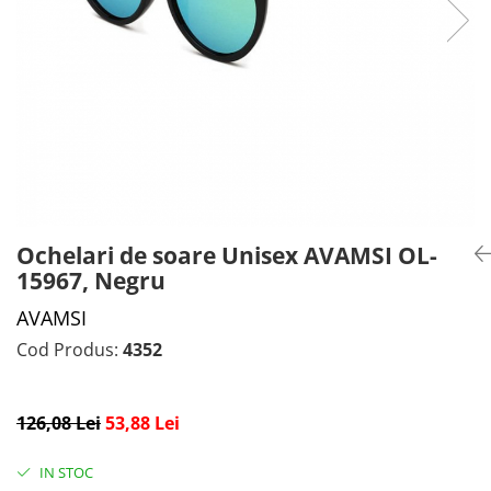
CADOU PROFESORI
CEASURI BARBĂTI
CADOU NAȘI
BRATARI DAMĂ
PORTOFELE DAMĂ
GENTI DAMĂ
RUCSACURI DAMĂ
CURELE DAMĂ
OCHELARI DE SOARE DAMĂ
Ochelari de soare Unisex AVAMSI OL-
15967, Negru
AVAMSI
Cod Produs:
4352
126,08 Lei
53,88 Lei
IN STOC