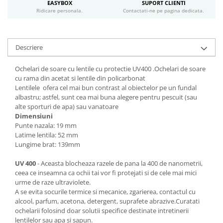
EASYBOX
SUPORT CLIENTI
Ridicare personala.
Contactati-ne pe pagina dedicata.
Descriere
Ochelari de soare cu lentile cu protectie UV400 .Ochelari de soare
cu rama din acetat si lentile din policarbonat
Lentilele ofera cel mai bun contrast al obiectelor pe un fundal
albastru; astfel, sunt cea mai buna alegere pentru pescuit (sau
alte sporturi de apa) sau vanatoare
Dimensiuni
Punte nazala: 19 mm
Latime lentila: 52 mm
Lungime brat: 139mm
UV 400
- Aceasta blocheaza razele de pana la 400 de nanometrii,
ceea ce inseamna ca ochii tai vor fi protejati si de cele mai mici
urme de raze ultraviolete.
A se evita socurile termice si mecanice, zgarierea, contactul cu
alcool, parfum, acetona, detergent, suprafete abrazive.Curatati
ochelarii folosind doar solutii specifice destinate intretinerii
lentilelor sau apa si sapun.