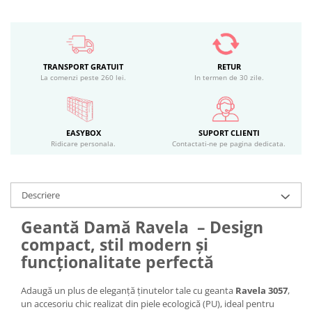
TRANSPORT GRATUIT
RETUR
La comenzi peste 260 lei.
In termen de 30 zile.
EASYBOX
SUPORT CLIENTI
Ridicare personala.
Contactati-ne pe pagina dedicata.
Descriere
Geantă Damă Ravela – Design
compact, stil modern și
funcționalitate perfectă
Adaugă un plus de eleganță ținutelor tale cu geanta
Ravela 3057
,
un accesoriu chic realizat din piele ecologică (PU), ideal pentru