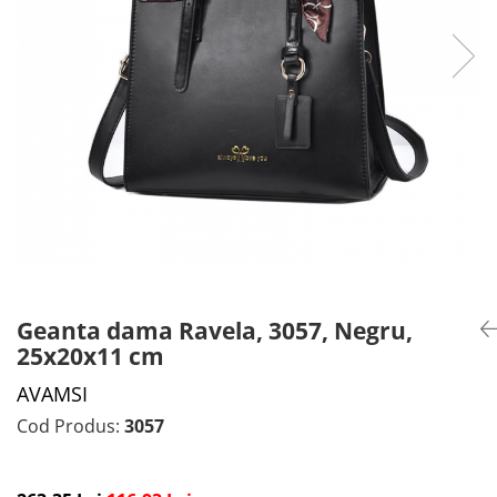
CADOU PROFESORI
CEASURI BARBĂTI
CADOU NAȘI
BRATARI DAMĂ
PORTOFELE DAMĂ
GENTI DAMĂ
RUCSACURI DAMĂ
CURELE DAMĂ
OCHELARI DE SOARE DAMĂ
Geanta dama Ravela, 3057, Negru,
25x20x11 cm
AVAMSI
Cod Produs:
3057