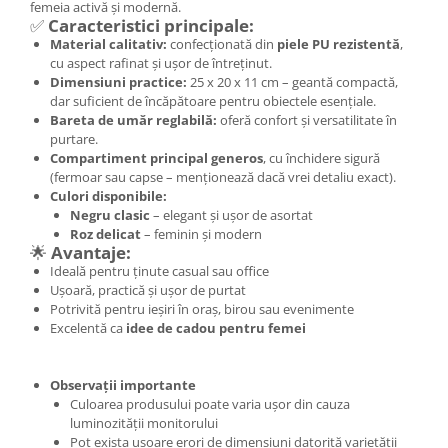
femeia activă și modernă.
✅
Caracteristici principale:
Material calitativ:
confecționată din
piele PU rezistentă
,
cu aspect rafinat și ușor de întreținut.
Dimensiuni practice:
25 x 20 x 11 cm – geantă compactă,
dar suficient de încăpătoare pentru obiectele esențiale.
Bareta de umăr reglabilă:
oferă confort și versatilitate în
purtare.
Compartiment principal generos
, cu închidere sigură
(fermoar sau capse – menționează dacă vrei detaliu exact).
Culori disponibile:
Negru clasic
– elegant și ușor de asortat
Roz delicat
– feminin și modern
🌟
Avantaje:
Ideală pentru ținute casual sau office
Ușoară, practică și ușor de purtat
Potrivită pentru ieșiri în oraș, birou sau evenimente
Excelentă ca
idee de cadou pentru femei
Observații importante
Culoarea produsului poate varia ușor din cauza
luminozității monitorului
Pot exista ușoare erori de dimensiuni datorită varietății