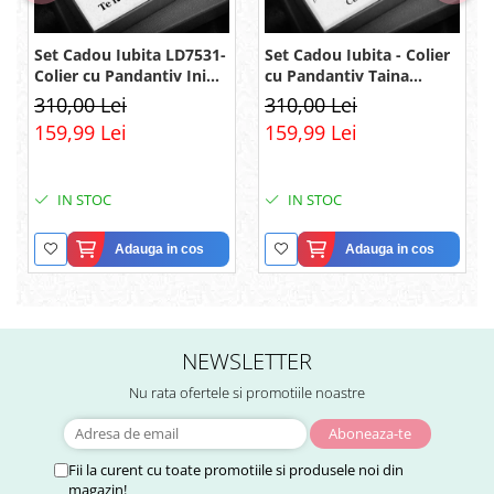
Set Cadou Iubita LD7531-
Set Cadou Iubita - Colier
Colier cu Pandantiv Inimi
cu Pandantiv Taina
Pereche din Argint 925
Infinitului din Argint 925
310,00 Lei
310,00 Lei
placat cu rodiu, Cutie
placat cu rodiu, Cutie
159,99 Lei
159,99 Lei
Elegantă și Felicitare
Elegantă și Mesaj
IN STOC
IN STOC
Adauga in cos
Adauga in cos
NEWSLETTER
Nu rata ofertele si promotiile noastre
Fii la curent cu toate promotiile si produsele noi din
magazin!