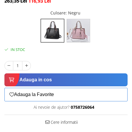
263,35 Lei
116,93 Lei
Culoare
: Negru
IN STOC
Adauga in cos
Adauga la Favorite
Ai nevoie de ajutor?
0758726064
Cere informatii