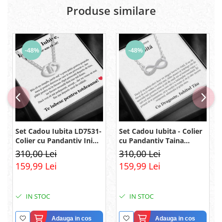
Produse similare
-48%
-48%
Set Cadou Iubita LD7531-
Set Cadou Iubita - Colier
Colier cu Pandantiv Inimi
cu Pandantiv Taina
Pereche din Argint 925
Infinitului din Argint 925
310,00 Lei
310,00 Lei
placat cu rodiu, Cutie
placat cu rodiu, Cutie
159,99 Lei
159,99 Lei
Elegantă și Felicitare
Elegantă și Mesaj
IN STOC
IN STOC
Adauga in cos
Adauga in cos