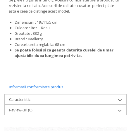
de piele PU (strat interior). Aceasta combinatie ofera produsului
rezistenta ridicata. Accesorii de calitate, cusaturi perfect plate -
asta e ceea ce distinge acest model.
Dimensiuni : 19x11x5 cm
Culoare : Roz | Rosu
Greutate : 382 g
Brand : Baellerry
Curea/bareta reglabila: 68 cm
Se poate folosi si ca geanta datorita curelei de umar
ajustabile dupa lungimea potrivita.
Informatii conformitate produs
Caracteristici
Review-uri
(0)