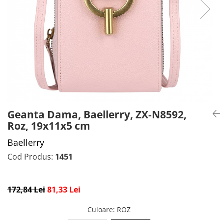
CADOU PROFESORI
CEASURI BARBĂTI
CADOU NAȘI
BRATARI DAMĂ
PORTOFELE DAMĂ
GENTI DAMĂ
RUCSACURI DAMĂ
CURELE DAMĂ
OCHELARI DE SOARE DAMĂ
Geanta Dama, Baellerry, ZX-N8592,
Roz, 19x11x5 cm
Baellerry
Cod Produs:
1451
172,84 Lei
81,33 Lei
Culoare
: ROZ