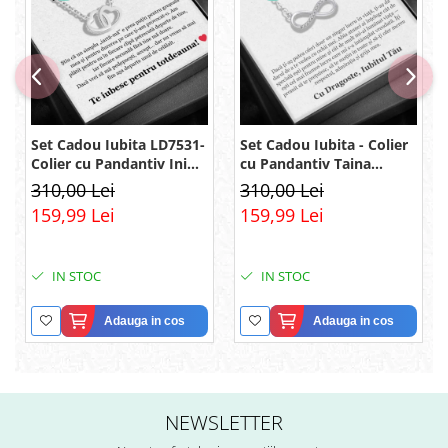
Set Cadou Iubita LD7531-
Set Cadou Iubita - Colier
Colier cu Pandantiv Inimi
cu Pandantiv Taina
Pereche din Argint 925
Infinitului din Argint 925
310,00 Lei
310,00 Lei
placat cu rodiu, Cutie
placat cu rodiu, Cutie
159,99 Lei
159,99 Lei
Elegantă și Felicitare
Elegantă și Mesaj
IN STOC
IN STOC
Adauga in cos
Adauga in cos
NEWSLETTER