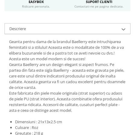
EASYBOX
SUPORT CLIENTI
Ridicare personala.
Contactati-ne pe pagina dedicata.
Descriere
Geanta pentru dama de la brandul Baellerry este intruchiparea
feminitatii si a stilului! Aceasta este o modalitate de 100% de a va
elibera buzunarele si de a pastra tot ce aveti nevoie cu dvs.!
Acesta este un model modern si de succes!
Geanta Baellerry are un design elegant si aspect frumos. Pe
partea din fata este sigla Baellerry - aceasta este gravata pe piele,
care este unul dintre indicatorii produsului original de inalta
calitate. Aceasta geanta va fi un cadou excelent pentru doamnele
de orice varsta.
Este fabricata din piele moale originala (strat superior) cu adaos
de piele PU (strat interior). Aceasta combinatie ofera produsului
rezistenta ridicata. Accesorii de calitate, cusaturi perfect plate -
asta e ceea ce distinge acest model.
Dimensiuni : 21x13x2.5 cm
Culoare : Roz
Greutate : 218 g