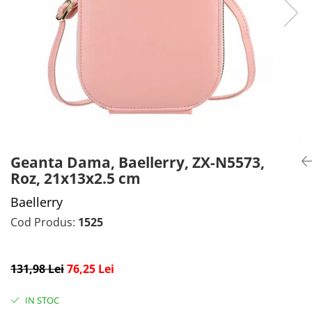
CADOU PROFESORI
CEASURI BARBĂTI
CADOU NAȘI
BRATARI DAMĂ
PORTOFELE DAMĂ
GENTI DAMĂ
RUCSACURI DAMĂ
CURELE DAMĂ
OCHELARI DE SOARE DAMĂ
Geanta Dama, Baellerry, ZX-N5573,
Roz, 21x13x2.5 cm
Baellerry
Cod Produs:
1525
131,98 Lei
76,25 Lei
IN STOC