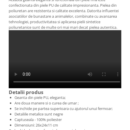
confectionata din piele PU de calitate impresionanta.
Pielea din
poliuretan are rezistenta si calitate excelenta.
Datorita influentei
asociatiilor de bunastare a animalelor, combinate cu avansarea
tehnologiei, productivitatea si aplicarea pielii sintetice
poliuretanice sunt de multe ori mai mari decat pielea autentica.
Detalii produs
Geanta din piele PU, eleganta;
Are doua manere si o curea de umar ;
Se inchide pe partea superioara cu ajutorul unui fermoar;
Detaliile metalice sunt negre
Captuseala - 100% poliester
Dimensiuni: 26x24x11 cm