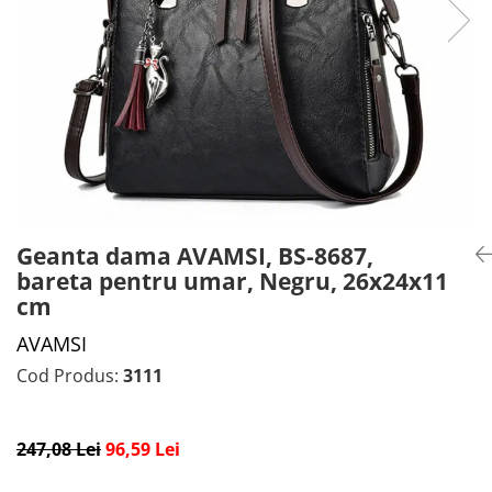
CADOU PROFESORI
CEASURI BARBĂTI
CADOU NAȘI
BRATARI DAMĂ
PORTOFELE DAMĂ
GENTI DAMĂ
RUCSACURI DAMĂ
CURELE DAMĂ
OCHELARI DE SOARE DAMĂ
Geanta dama AVAMSI, BS-8687,
bareta pentru umar, Negru, 26x24x11
cm
AVAMSI
Cod Produs:
3111
247,08 Lei
96,59 Lei