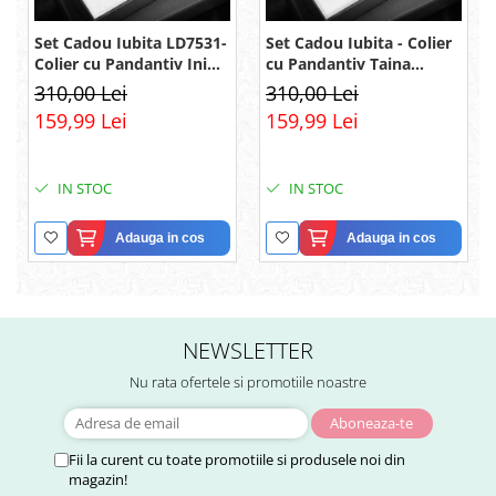
Set Cadou Iubita LD7531-
Set Cadou Iubita - Colier
Colier cu Pandantiv Inimi
cu Pandantiv Taina
Pereche din Argint 925
Infinitului din Argint 925
310,00 Lei
310,00 Lei
placat cu rodiu, Cutie
placat cu rodiu, Cutie
159,99 Lei
159,99 Lei
Elegantă și Felicitare
Elegantă și Mesaj
IN STOC
IN STOC
Adauga in cos
Adauga in cos
NEWSLETTER
Nu rata ofertele si promotiile noastre
Fii la curent cu toate promotiile si produsele noi din
magazin!