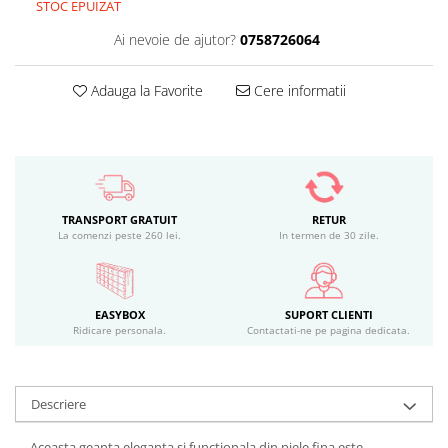
STOC EPUIZAT
Ai nevoie de ajutor?
0758726064
Adauga la Favorite
Cere informatii
TRANSPORT GRATUIT
RETUR
La comenzi peste 260 lei.
In termen de 30 zile.
EASYBOX
SUPORT CLIENTI
Ridicare personala.
Contactati-ne pe pagina dedicata.
Descriere
Aceasta geanta eleganta si functionala din piele fina este