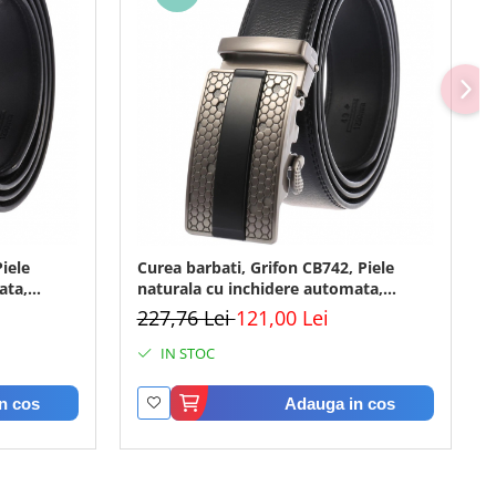
iele
Curea barbati, Grifon CB742, Piele
ata,
naturala cu inchidere automata,
Negru, 3.5x125cm
227,76 Lei
121,00 Lei
IN STOC
n cos
Adauga in cos