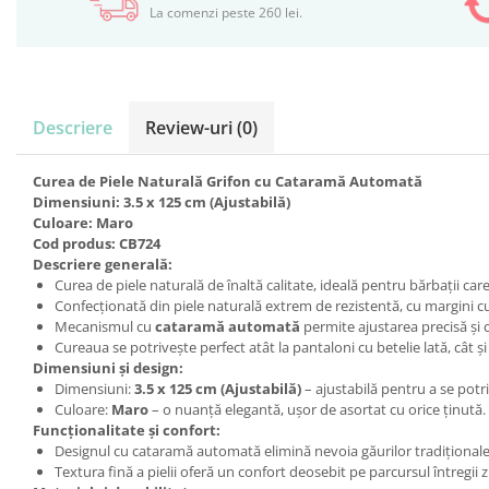
La comenzi peste 260 lei.
Descriere
Review-uri
(0)
Curea de Piele Naturală Grifon cu Cataramă Automată
Dimensiuni: 3.5 x 125 cm (Ajustabilă)
Culoare: Maro
Cod produs: CB724
Descriere generală:
Curea de piele naturală de înaltă calitate, ideală pentru bărbații car
Confecționată din piele naturală extrem de rezistentă, cu margini cu
Mecanismul cu
cataramă automată
permite ajustarea precisă și c
Cureaua se potrivește perfect atât la pantaloni cu betelie lată, cât și 
Dimensiuni și design:
Dimensiuni:
3.5 x 125 cm (Ajustabilă)
– ajustabilă pentru a se potri
Culoare:
Maro
– o nuanță elegantă, ușor de asortat cu orice ținută.
Funcționalitate și confort:
Designul cu cataramă automată elimină nevoia găurilor tradiționale, 
Textura fină a pielii oferă un confort deosebit pe parcursul întregii zil