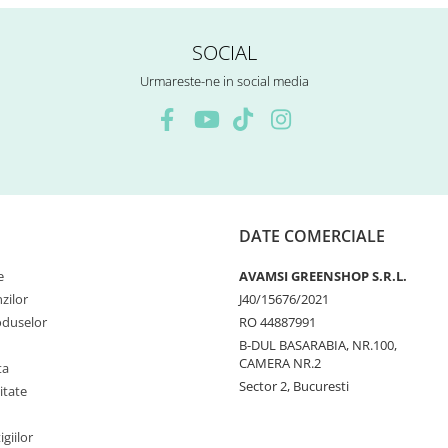
SOCIAL
Urmareste-ne in social media
DATE COMERCIALE
e
AVAMSI GREENSHOP S.R.L.
zilor
J40/15676/2021
oduselor
RO 44887991
B-DUL BASARABIA, NR.100,
CAMERA NR.2
ta
Sector 2, Bucuresti
itate
igiilor