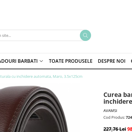
ADOURI BARBATI
TOATE PRODUSELE
DESPRE NOI
naturala cu inchidere automata, Maro, 3.5x125cm
Curea bar
inchider
AVAMSI
Cod Produs:
724
227,76 Lei
98