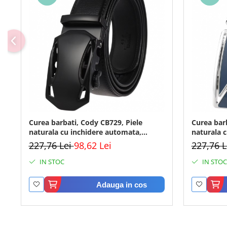
Curea barbati, Cody CB729, Piele
Curea bar
naturala cu inchidere automata,
naturala 
Negru, 3.5x125cm
Negru, 3.
227,76 Lei
98,62 Lei
227,76 
IN STOC
IN STOC
Adauga in cos