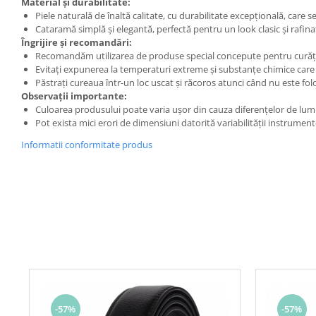
Material și durabilitate:
Piele naturală de înaltă calitate, cu durabilitate excepțională, care 
Cataramă simplă și elegantă, perfectă pentru un look clasic și rafina
Îngrijire și recomandări:
Recomandăm utilizarea de produse special concepute pentru curățarea
Evitați expunerea la temperaturi extreme și substanțe chimice care 
Păstrați cureaua într-un loc uscat și răcoros atunci când nu este folo
Observații importante:
Culoarea produsului poate varia ușor din cauza diferențelor de lumi
Pot exista mici erori de dimensiuni datorită variabilității instrumen
Informatii conformitate produs
-57%
-57%