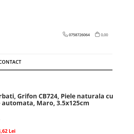
0758726064
0,00
CONTACT
bati, Grifon CB724, Piele naturala cu
e automata, Maro, 3.5x125cm
,62 Lei