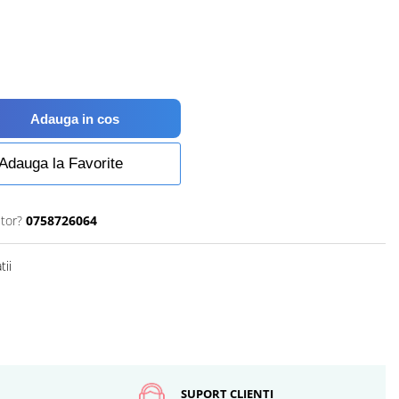
Adauga in cos
Adauga la Favorite
utor?
0758726064
tii
SUPORT CLIENTI