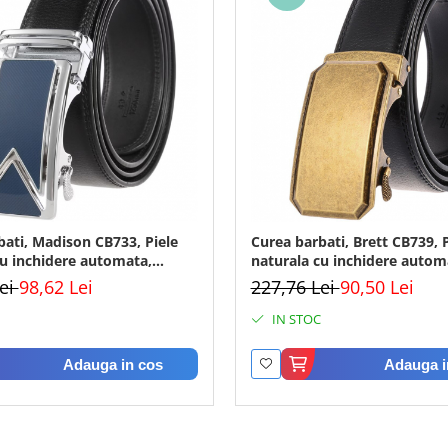
bati, Madison CB733, Piele
Curea barbati, Brett CB739, P
cu inchidere automata,
naturala cu inchidere autom
5x125cm
Negru, 3.5x125cm
Lei
98,62 Lei
227,76 Lei
90,50 Lei
IN STOC
Adauga in cos
Adauga i