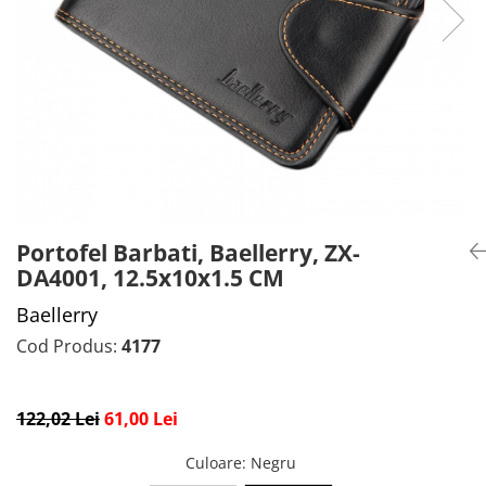
CADOU PROFESORI
CEASURI BARBĂTI
CADOU NAȘI
BRATARI DAMĂ
PORTOFELE DAMĂ
GENTI DAMĂ
RUCSACURI DAMĂ
CURELE DAMĂ
OCHELARI DE SOARE DAMĂ
Portofel Barbati, Baellerry, ZX-
DA4001, 12.5x10x1.5 CM
Baellerry
Cod Produs:
4177
122,02 Lei
61,00 Lei
Culoare
: Negru