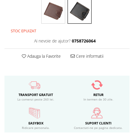
STOC EPUIZAT
Ai nevoie de ajutor?
0758726064
Adauga la Favorite
Cere informatii
TRANSPORT GRATUIT
RETUR
La comenzi peste 260 lei.
In termen de 30 zile.
EASYBOX
SUPORT CLIENTI
Ridicare personala.
Contactati-ne pe pagina dedicata.