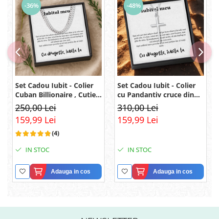
-36%
-48%
Set Cadou Iubit - Colier
Set Cadou Iubit - Colier
Cuban Billionaire , Cutie
cu Pandantiv cruce din
Elegantă și Mesaj
argint 925, Pacea
250,00 Lei
310,00 Lei
sufletului, placat cu
159,99 Lei
159,99 Lei
rodiu, Cutie Elegantă și
Mesaj
(4)
IN STOC
IN STOC
Adauga in cos
Adauga in cos