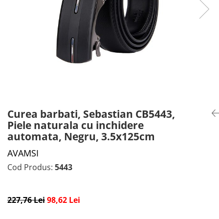
CADOU PROFESORI
CEASURI BARBĂTI
CADOU NAȘI
BRATARI DAMĂ
PORTOFELE DAMĂ
GENTI DAMĂ
RUCSACURI DAMĂ
CURELE DAMĂ
OCHELARI DE SOARE DAMĂ
Curea barbati, Sebastian CB5443,
Piele naturala cu inchidere
automata, Negru, 3.5x125cm
AVAMSI
Cod Produs:
5443
227,76 Lei
98,62 Lei