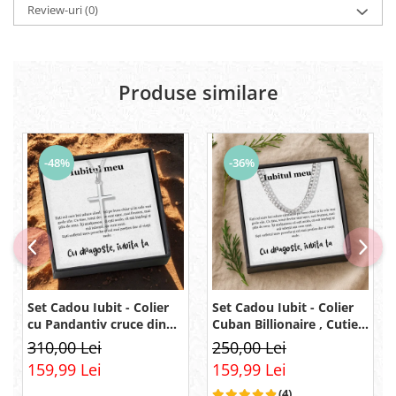
Review-uri
(0)
Produse similare
-48%
-36%
Set Cadou Iubit - Colier
Set Cadou Iubit - Colier
cu Pandantiv cruce din
Cuban Billionaire , Cutie
argint 925, Pacea
Elegantă și Mesaj
310,00 Lei
250,00 Lei
sufletului, placat cu
159,99 Lei
159,99 Lei
rodiu, Cutie Elegantă și
Mesaj
(4)