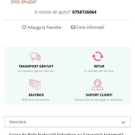
STOC EPUIZAT
Ai nevoie de ajutor?
0758726064
Adauga la Favorite
Cere informatii
TRANSPORT GRATUIT
RETUR
La comenzi peste 260 lei.
In termen de 30 zile.
EASYBOX
SUPORT CLIENTI
Ridicare personala.
Contactati-ne pe pagina dedicata.
Descriere
Curea de Piele Naturală Sebastian cu Cataramă Automată