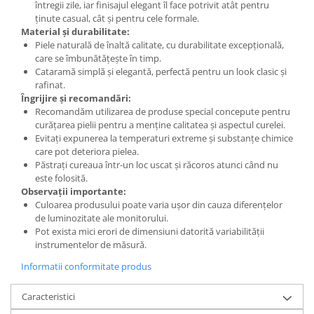
întregii zile, iar finisajul elegant îl face potrivit atât pentru
ținute casual, cât și pentru cele formale.
Material și durabilitate:
Piele naturală de înaltă calitate, cu durabilitate excepțională,
care se îmbunătățește în timp.
Cataramă simplă și elegantă, perfectă pentru un look clasic și
rafinat.
Îngrijire și recomandări:
Recomandăm utilizarea de produse special concepute pentru
curățarea pielii pentru a menține calitatea și aspectul curelei.
Evitați expunerea la temperaturi extreme și substanțe chimice
care pot deteriora pielea.
Păstrați cureaua într-un loc uscat și răcoros atunci când nu
este folosită.
Observații importante:
Culoarea produsului poate varia ușor din cauza diferențelor
de luminozitate ale monitorului.
Pot exista mici erori de dimensiuni datorită variabilității
instrumentelor de măsură.
Informatii conformitate produs
Caracteristici