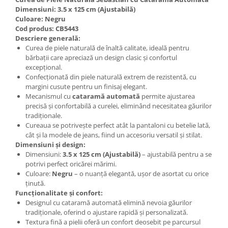
Dimensiuni: 3.5 x 125 cm (Ajustabilă)
Culoare: Negru
Cod produs: CB5443
Descriere generală:
Curea de piele naturală de înaltă calitate, ideală pentru
bărbații care apreciază un design clasic și confortul
excepțional.
Confecționată din piele naturală extrem de rezistentă, cu
margini cusute pentru un finisaj elegant.
Mecanismul cu
cataramă automată
permite ajustarea
precisă și confortabilă a curelei, eliminând necesitatea găurilor
tradiționale.
Cureaua se potrivește perfect atât la pantaloni cu betelie lată,
cât și la modele de jeans, fiind un accesoriu versatil și stilat.
Dimensiuni și design:
Dimensiuni:
3.5 x 125 cm (Ajustabilă)
– ajustabilă pentru a se
potrivi perfect oricărei mărimi.
Culoare:
Negru
– o nuanță elegantă, ușor de asortat cu orice
ținută.
Funcționalitate și confort:
Designul cu cataramă automată elimină nevoia găurilor
tradiționale, oferind o ajustare rapidă și personalizată.
Textura fină a pielii oferă un confort deosebit pe parcursul