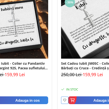
-36%
Iubit - Colier cu Pandantiv
Set Cadou Iubit JM05C - Colier pentru
argint 925, Pacea sufletului,
Bărbați cu Cruce - Credință și
rodiu, Cutie Elegantă și
Cutie Elegantă și Felicitare
Lei
159,99 Lei
250,00 Lei
159,99 Lei
IN STOC
Adauga in cos
Adauga i