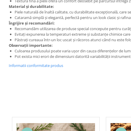
Textura fină a pielii oferă un confort deosebit pe parcursul întregii zil
Material și durabilitate:
Piele naturală de înaltă calitate, cu durabilitate excepțională, care 
Cataramă simplă și elegantă, perfectă pentru un look clasic și rafina
Îngrijire și recomandări:
Recomandăm utilizarea de produse special concepute pentru curățarea
Evitați expunerea la temperaturi extreme și substanțe chimice care 
Păstrați cureaua într-un loc uscat și răcoros atunci când nu este folo
Observații importante:
Culoarea produsului poate varia ușor din cauza diferențelor de lumi
Pot exista mici erori de dimensiuni datorită variabilității instrumen
Informatii conformitate produs