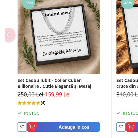
-36%
-48%
Set Cadou Iubit - Colier Cuban
Set Cadou 
Billionaire , Cutie Elegantă și Mesaj
cruce din 
placat cu 
250,00 Lei
159,99 Lei
310,00 
Mesaj
(4)
IN STOC
IN STOC
Adauga in cos