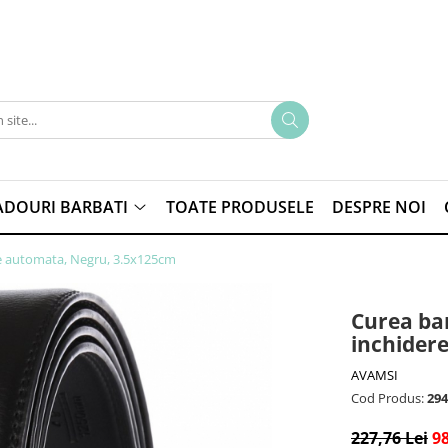
ADOURI BARBATI
TOATE PRODUSELE
DESPRE NOI
ere automata, Negru, 3.5x125cm
Curea bar
inchider
AVAMSI
Cod Produs:
294
227,76 Lei
98