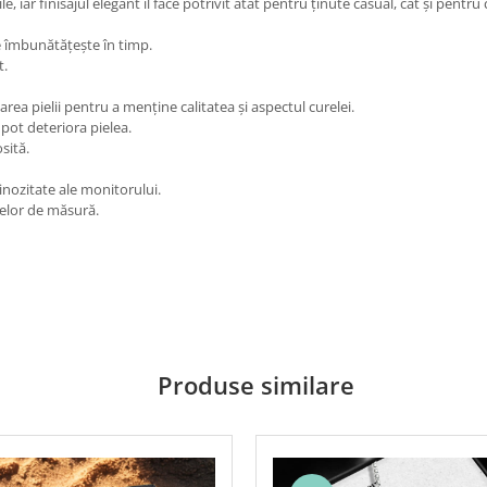
e, iar finisajul elegant îl face potrivit atât pentru ținute casual, cât și pentru
se îmbunătățește în timp.
t.
 pielii pentru a menține calitatea și aspectul curelei.
pot deteriora pielea.
sită.
nozitate ale monitorului.
telor de măsură.
Produse similare