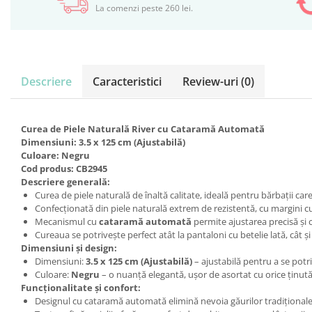
La comenzi peste 260 lei.
Descriere
Caracteristici
Review-uri
(0)
Curea de Piele Naturală River cu Cataramă Automată
Dimensiuni: 3.5 x 125 cm (Ajustabilă)
Culoare: Negru
Cod produs: CB2945
Descriere generală:
Curea de piele naturală de înaltă calitate, ideală pentru bărbații car
Confecționată din piele naturală extrem de rezistentă, cu margini cu
Mecanismul cu
cataramă automată
permite ajustarea precisă și c
Cureaua se potrivește perfect atât la pantaloni cu betelie lată, cât și 
Dimensiuni și design:
Dimensiuni:
3.5 x 125 cm (Ajustabilă)
– ajustabilă pentru a se potri
Culoare:
Negru
– o nuanță elegantă, ușor de asortat cu orice ținută
Funcționalitate și confort:
Designul cu cataramă automată elimină nevoia găurilor tradiționale, 