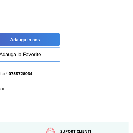
Adauga in cos
Adauga la Favorite
utor?
0758726064
tii
SUPORT CLIENTI