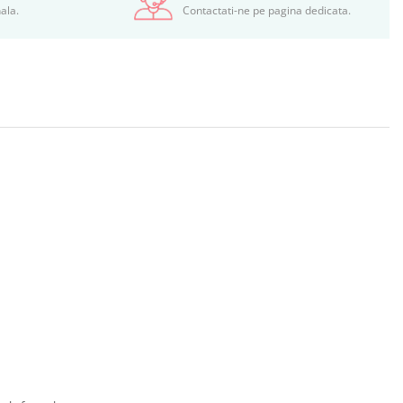
ala.
Contactati-ne pe pagina dedicata.