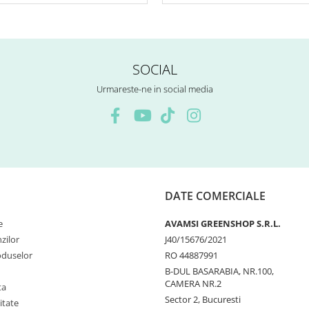
SOCIAL
Urmareste-ne in social media
DATE COMERCIALE
e
AVAMSI GREENSHOP S.R.L.
zilor
J40/15676/2021
oduselor
RO 44887991
B-DUL BASARABIA, NR.100,
CAMERA NR.2
ta
Sector 2, Bucuresti
itate