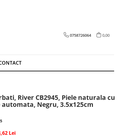
0758726064
0,00
CONTACT
bati, River CB2945, Piele naturala cu
e automata, Negru, 3.5x125cm
5
,62 Lei