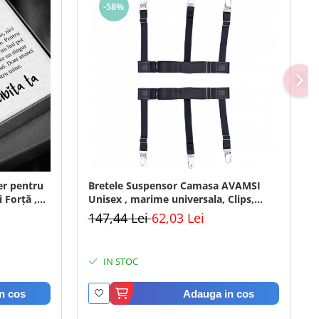
-58%
Bretele Suspensor Camasa AVAMSI
 Forță ,
Unisex , marime universala, Clips,
Negru
147,44 Lei
62,03 Lei
IN STOC
n cos
Adauga in cos