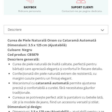
EASYBOX
SUPORT CLIENTI
Ridicare personala.
Contactati-ne pe pagina dedicata.
Descriere
Curea de Piele Naturală Orson cu Cataramă Automată
Dimensiuni: 3.5 x 125 cm (Ajustabilă)
Culoare: Negru
Cod produs: CB5879
Descriere generală:
Curea de piele naturală de înaltă calitate, perfectă pentru
bărbații care apreciază eleganța și confortul în fiecare detaliu.
Confecționată din piele naturală extrem de rezistentă, cu
margini cusute pentru un finisaj elegant.
Mecanismul cu
cataramă automată
permite ajustarea
precisă și confortabilă a curelei, fără necesitatea găurilor
tradiționale.
Cureaua se potrivește perfect atât la pantaloni cu betelie lată,
cât și la modele de jeans, fiind un accesoriu versatil și stilat.
Dimensiuni și design:
Dimensiuni:
3.5 x 125 cm (Ajustabilă)
– ajustabilă pentru a se