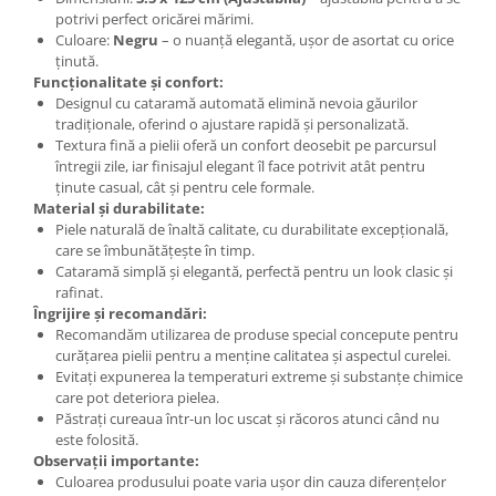
potrivi perfect oricărei mărimi.
Culoare:
Negru
– o nuanță elegantă, ușor de asortat cu orice
ținută.
Funcționalitate și confort:
Designul cu cataramă automată elimină nevoia găurilor
tradiționale, oferind o ajustare rapidă și personalizată.
Textura fină a pielii oferă un confort deosebit pe parcursul
întregii zile, iar finisajul elegant îl face potrivit atât pentru
ținute casual, cât și pentru cele formale.
Material și durabilitate:
Piele naturală de înaltă calitate, cu durabilitate excepțională,
care se îmbunătățește în timp.
Cataramă simplă și elegantă, perfectă pentru un look clasic și
rafinat.
Îngrijire și recomandări:
Recomandăm utilizarea de produse special concepute pentru
curățarea pielii pentru a menține calitatea și aspectul curelei.
Evitați expunerea la temperaturi extreme și substanțe chimice
care pot deteriora pielea.
Păstrați cureaua într-un loc uscat și răcoros atunci când nu
este folosită.
Observații importante:
Culoarea produsului poate varia ușor din cauza diferențelor