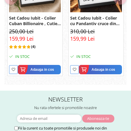
Set Cadou Iubit - Colier
Set Cadou Iubit - Colier
Cuban Billionaire , Cutie
cu Pandantiv cruce din
Elegantă și Mesaj
argint 925, Pacea
250,00 Lei
310,00 Lei
sufletului, placat cu
159,99 Lei
159,99 Lei
rodiu, Cutie Elegantă și
Mesaj
(4)
IN STOC
IN STOC
Adauga in cos
Adauga in cos
NEWSLETTER
Nu rata ofertele si promotiile noastre
Fii la curent cu toate promotiile si produsele noi din