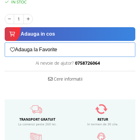
IN STOC
Adauga in cos
Adauga la Favorite
Ai nevoie de ajutor?
0758726064
Cere informatii
TRANSPORT GRATUIT
RETUR
La comenzi peste 260 lei.
In termen de 30 zile.