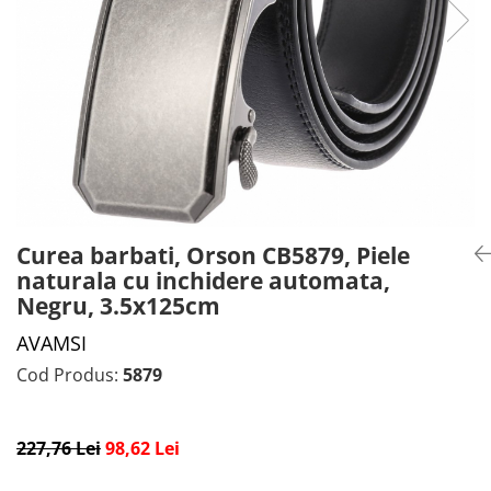
CADOU PROFESORI
CEASURI BARBĂTI
CADOU NAȘI
BRATARI DAMĂ
PORTOFELE DAMĂ
GENTI DAMĂ
RUCSACURI DAMĂ
CURELE DAMĂ
OCHELARI DE SOARE DAMĂ
Curea barbati, Orson CB5879, Piele
naturala cu inchidere automata,
Negru, 3.5x125cm
AVAMSI
Cod Produs:
5879
227,76 Lei
98,62 Lei