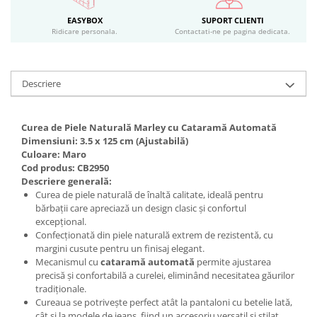
EASYBOX
SUPORT CLIENTI
Ridicare personala.
Contactati-ne pe pagina dedicata.
Descriere
Curea de Piele Naturală Marley cu Cataramă Automată
Dimensiuni: 3.5 x 125 cm (Ajustabilă)
Culoare: Maro
Cod produs: CB2950
Descriere generală:
Curea de piele naturală de înaltă calitate, ideală pentru
bărbații care apreciază un design clasic și confortul
excepțional.
Confecționată din piele naturală extrem de rezistentă, cu
margini cusute pentru un finisaj elegant.
Mecanismul cu
cataramă automată
permite ajustarea
precisă și confortabilă a curelei, eliminând necesitatea găurilor
tradiționale.
Cureaua se potrivește perfect atât la pantaloni cu betelie lată,
cât și la modele de jeans, fiind un accesoriu versatil și stilat.