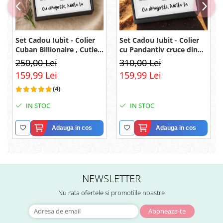
Set Cadou Iubit - Colier
Set Cadou Iubit - Colier
Cuban Billionaire , Cutie
cu Pandantiv cruce din
Elegantă și Mesaj
argint 925, Pacea
250,00 Lei
310,00 Lei
sufletului, placat cu
159,99 Lei
159,99 Lei
rodiu, Cutie Elegantă și
Mesaj
(4)
IN STOC
IN STOC
Adauga in cos
Adauga in cos
NEWSLETTER
Nu rata ofertele si promotiile noastre