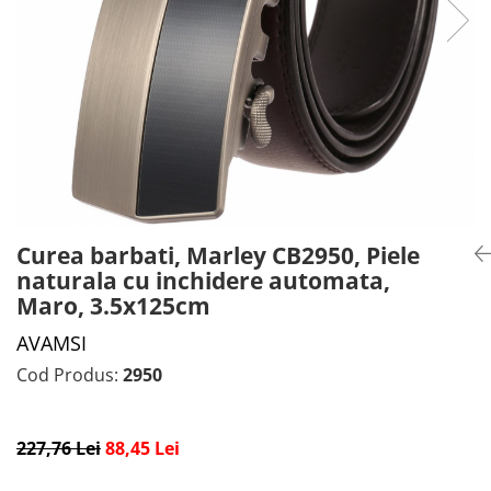
CADOU PROFESORI
CEASURI BARBĂTI
CADOU NAȘI
BRATARI DAMĂ
PORTOFELE DAMĂ
GENTI DAMĂ
RUCSACURI DAMĂ
CURELE DAMĂ
OCHELARI DE SOARE DAMĂ
Curea barbati, Marley CB2950, Piele
naturala cu inchidere automata,
Maro, 3.5x125cm
AVAMSI
Cod Produs:
2950
227,76 Lei
88,45 Lei