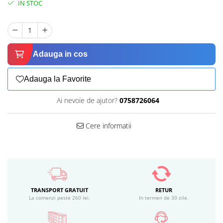
IN STOC
Adauga in cos
Adauga la Favorite
Ai nevoie de ajutor?
0758726064
Cere informatii
TRANSPORT GRATUIT
RETUR
La comenzi peste 260 lei.
In termen de 30 zile.