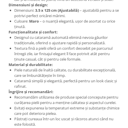
Dimensiuni și design:
Dimensiuni:
3.5 x 125 cm (Ajustabilă)
– ajustabilă pentru a se
potrivi perfect oricărei mărimi.
Culoare:
Maro
– o nuanță elegantă, ușor de asortat cu orice
ținută.
Funcționalitate și confort:
Designul cu cataramă automată elimină nevoia găurilor
tradiționale, oferind o ajustare rapidă și personalizată.
Textura fină a pielii oferă un confort deosebit pe parcursul
întregii zile, iar finisajul elegant îl face potrivit atât pentru
ținute casual, cât și pentru cele formale.
Material și durabilitate:
Piele naturală de înaltă calitate, cu durabilitate excepțională,
care se îmbunătățește în timp.
Cataramă simplă și elegantă, perfectă pentru un look clasic și
rafinat.
Îngrijire și recomandări:
Recomandăm utilizarea de produse special concepute pentru
curățarea pielii pentru a menține calitatea și aspectul curelei.
Evitați expunerea la temperaturi extreme și substanțe chimice
care pot deteriora pielea.
Păstrați cureaua într-un loc uscat și răcoros atunci când nu
este folosită.