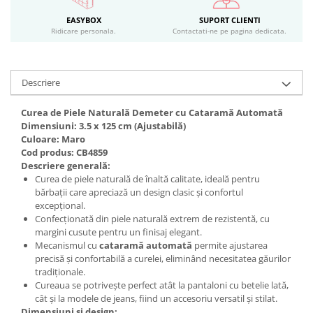
EASYBOX
SUPORT CLIENTI
Ridicare personala.
Contactati-ne pe pagina dedicata.
Descriere
Curea de Piele Naturală Demeter cu Cataramă Automată
Dimensiuni: 3.5 x 125 cm (Ajustabilă)
Culoare: Maro
Cod produs: CB4859
Descriere generală:
Curea de piele naturală de înaltă calitate, ideală pentru
bărbații care apreciază un design clasic și confortul
excepțional.
Confecționată din piele naturală extrem de rezistentă, cu
margini cusute pentru un finisaj elegant.
Mecanismul cu
cataramă automată
permite ajustarea
precisă și confortabilă a curelei, eliminând necesitatea găurilor
tradiționale.
Cureaua se potrivește perfect atât la pantaloni cu betelie lată,
cât și la modele de jeans, fiind un accesoriu versatil și stilat.
Dimensiuni și design: