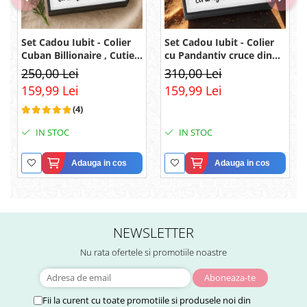
Set Cadou Iubit - Colier
Set Cadou Iubit - Colier
Cuban Billionaire , Cutie
cu Pandantiv cruce din
Elegantă și Mesaj
argint 925, Pacea
250,00 Lei
310,00 Lei
sufletului, placat cu
159,99 Lei
159,99 Lei
rodiu, Cutie Elegantă și
Mesaj
(4)
IN STOC
IN STOC
Adauga in cos
Adauga in cos
NEWSLETTER
Nu rata ofertele si promotiile noastre
Fii la curent cu toate promotiile si produsele noi din