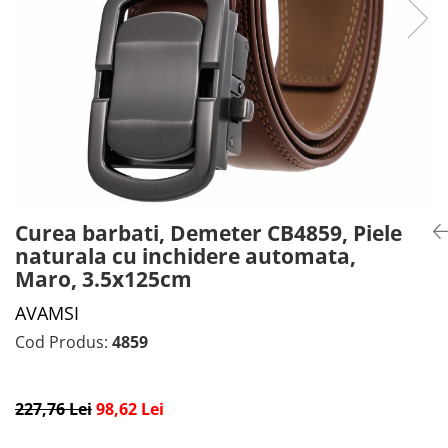
CADOU PROFESORI
CEASURI BARBĂTI
CADOU NAȘI
BRATARI DAMĂ
PORTOFELE DAMĂ
GENTI DAMĂ
RUCSACURI DAMĂ
CURELE DAMĂ
OCHELARI DE SOARE DAMĂ
Curea barbati, Demeter CB4859, Piele
naturala cu inchidere automata,
Maro, 3.5x125cm
AVAMSI
Cod Produs:
4859
227,76 Lei
98,62 Lei