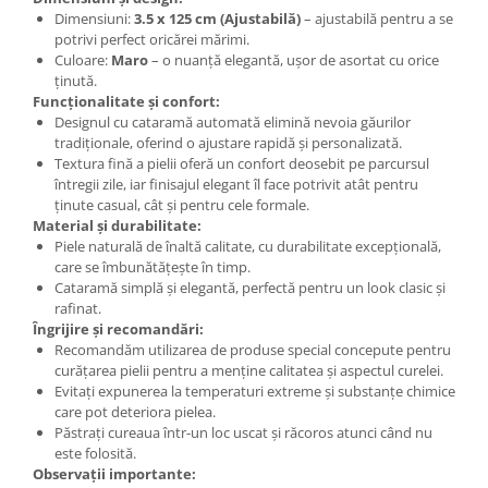
Dimensiuni:
3.5 x 125 cm (Ajustabilă)
– ajustabilă pentru a se
potrivi perfect oricărei mărimi.
Culoare:
Maro
– o nuanță elegantă, ușor de asortat cu orice
ținută.
Funcționalitate și confort:
Designul cu cataramă automată elimină nevoia găurilor
tradiționale, oferind o ajustare rapidă și personalizată.
Textura fină a pielii oferă un confort deosebit pe parcursul
întregii zile, iar finisajul elegant îl face potrivit atât pentru
ținute casual, cât și pentru cele formale.
Material și durabilitate:
Piele naturală de înaltă calitate, cu durabilitate excepțională,
care se îmbunătățește în timp.
Cataramă simplă și elegantă, perfectă pentru un look clasic și
rafinat.
Îngrijire și recomandări:
Recomandăm utilizarea de produse special concepute pentru
curățarea pielii pentru a menține calitatea și aspectul curelei.
Evitați expunerea la temperaturi extreme și substanțe chimice
care pot deteriora pielea.
Păstrați cureaua într-un loc uscat și răcoros atunci când nu
este folosită.
Observații importante: