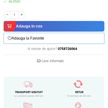
IN STOC
Adauga in cos
Adauga la Favorite
Ai nevoie de ajutor?
0758726064
Cere informatii
TRANSPORT GRATUIT
RETUR
La comenzi peste 260 lei.
In termen de 30 zile.