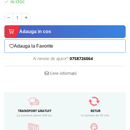
IN STOC
Adauga in cos
Adauga la Favorite
Ai nevoie de ajutor?
0758726064
Cere informatii
TRANSPORT GRATUIT
RETUR
La comenzi peste 260 lei.
In termen de 30 zile.