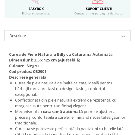
EASYBOX
SUPORT CLIENTI
Ridicare personala.
Contactati-ne pe pagina dedicata.
Descriere
Curea de Piele Naturală Billy cu Cataramă Automată
Dimensiuni: 3.5 x 125 cm (Ajustabilă)
Culoare: Negru
Cod produs: CB2901
Descriere generală:
Curea de piele naturală de înaltă calitate, ideală pentru
bărbații care apreciază un design clasic și confortul
excepțional.
Confecționată din piele naturală extrem de rezistentă, cu
margini cusute pentru un finisaj elegant.
Mecanismul cu
cataramă automată
permite ajustarea
precisă și confortabilă a curelei, eliminând necesitatea găurilor
tradiționale.
Cureaua se potrivește perfect atât la pantaloni cu betelie lată,
cât și la modele de jeans, fiind un accesoriu versatil și stilat.