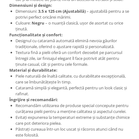
Dimensiuni și design:
Dimensiuni:
3.5 x 125 cm (Ajustabilă)
– ajustabilă pentru a se
potrivi perfect oricărei mărimi.
Culoare:
Negru
– o nuanță clasică, ușor de asortat cu orice
ținută.
Funcționalitate și confort:
Designul cu cataramă automată elimină nevoia găurilor
tradiționale, oferind o ajustare rapidă și personalizată.
Textura fină a pielii oferă un confort deosebit pe parcursul
întregii zile, iar finisajul elegant îl face potrivit atât pentru
ținute casual, cât și pentru cele formale.
Material și durabilitate:
Piele naturală de înaltă calitate, cu durabilitate excepțională,
care se îmbunătățește în timp.
Cataramă simplă și elegantă, perfectă pentru un look clasic și
rafinat.
Îngrijire și recomandări:
Recomandăm utilizarea de produse special concepute pentru
curățarea pielii pentru a menține calitatea și aspectul curelei.
Evitați expunerea la temperaturi extreme și substanțe chimice
care pot deteriora pielea.
Păstrați cureaua într-un loc uscat și răcoros atunci când nu
este folosită.