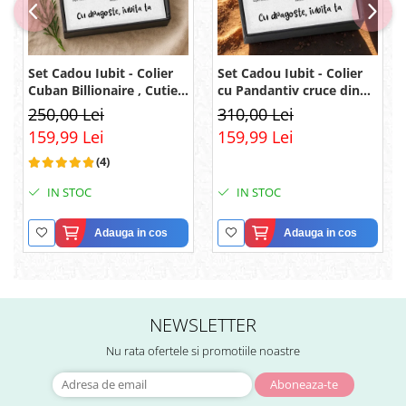
Set Cadou Iubit - Colier
Set Cadou Iubit - Colier
Cuban Billionaire , Cutie
cu Pandantiv cruce din
Elegantă și Mesaj
argint 925, Pacea
250,00 Lei
310,00 Lei
sufletului, placat cu
159,99 Lei
159,99 Lei
rodiu, Cutie Elegantă și
Mesaj
(4)
IN STOC
IN STOC
Adauga in cos
Adauga in cos
NEWSLETTER
Nu rata ofertele si promotiile noastre