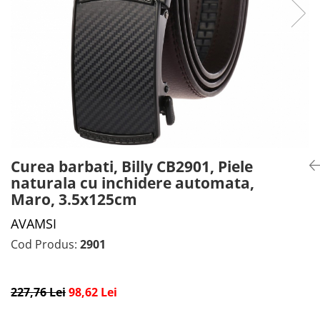
CADOU PROFESORI
CEASURI BARBĂTI
CADOU NAȘI
BRATARI DAMĂ
PORTOFELE DAMĂ
GENTI DAMĂ
RUCSACURI DAMĂ
CURELE DAMĂ
OCHELARI DE SOARE DAMĂ
Curea barbati, Billy CB2901, Piele
naturala cu inchidere automata,
Maro, 3.5x125cm
AVAMSI
Cod Produs:
2901
227,76 Lei
98,62 Lei